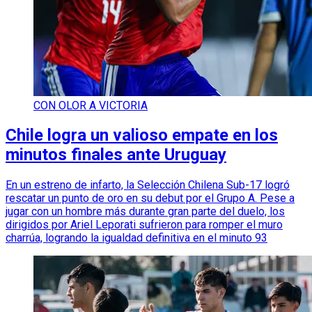
CON OLOR A VICTORIA
Chile logra un valioso empate en los
minutos finales ante Uruguay
En un estreno de infarto, la Selección Chilena Sub-17 logró
rescatar un punto de oro en su debut por el Grupo A. Pese a
jugar con un hombre más durante gran parte del duelo, los
dirigidos por Ariel Leporati sufrieron para romper el muro
charrúa, logrando la igualdad definitiva en el minuto 93