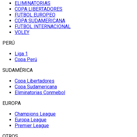
ELIMINATORIAS
COPA LIBERTADORES
FUTBOL EUROPEO
COPA SUDAMERICANA
FUTBOL INTERNACIONAL
VOLEY
PERÚ
Liga 1
Copa Perú
SUDAMÉRICA
Copa Libertadores
Copa Sudamericana
Eliminatorias Conmebol
EUROPA
Champions League
Europa League
Premier League
OTROS