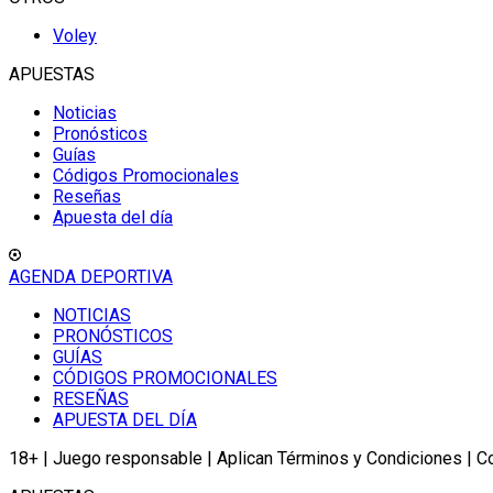
Voley
APUESTAS
Noticias
Pronósticos
Guías
Códigos Promocionales
Reseñas
Apuesta del día
AGENDA DEPORTIVA
NOTICIAS
PRONÓSTICOS
GUÍAS
CÓDIGOS PROMOCIONALES
RESEÑAS
APUESTA DEL DÍA
18+ | Juego responsable | Aplican Términos y Condiciones | C