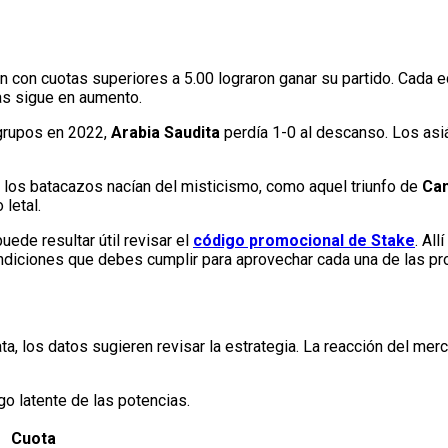
n con cuotas superiores a 5.00 lograron ganar su partido. Cada 
sas sigue en aumento.
 grupos en 2022,
Arabia Saudita
perdía 1-0 al descanso. Los asi
 los batacazos nacían del misticismo, como aquel triunfo de
Ca
letal.
ede resultar útil revisar el
código promocional de Stake
. Al
condiciones que debes cumplir para aprovechar cada una de las 
ata, los datos sugieren revisar la estrategia. La reacción del me
go latente de las potencias.
Cuota