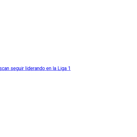
can seguir liderando en la Liga 1