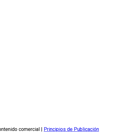
ontenido comercial |
Principios de Publicación