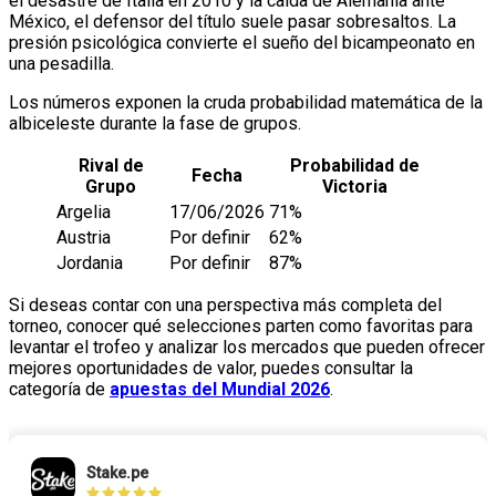
el desastre de Italia en 2010 y la caída de Alemania ante
México, el defensor del título suele pasar sobresaltos. La
presión psicológica convierte el sueño del bicampeonato en
una pesadilla.
Los números exponen la cruda probabilidad matemática de la
albiceleste durante la fase de grupos.
Rival de
Probabilidad de
Fecha
Grupo
Victoria
Argelia
17/06/2026
71%
Austria
Por definir
62%
Jordania
Por definir
87%
Si deseas contar con una perspectiva más completa del
torneo, conocer qué selecciones parten como favoritas para
levantar el trofeo y analizar los mercados que pueden ofrecer
mejores oportunidades de valor, puedes consultar la
categoría de
apuestas del Mundial 2026
.