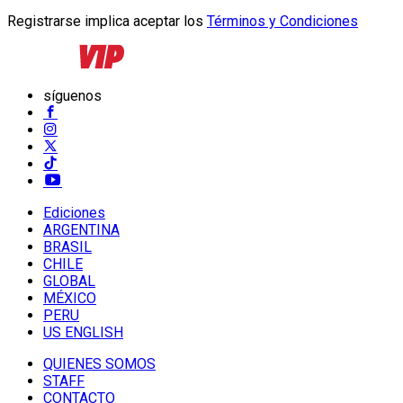
Registrarse implica aceptar los
Términos y Condiciones
síguenos
Ediciones
ARGENTINA
BRASIL
CHILE
GLOBAL
MÉXICO
PERU
US ENGLISH
QUIENES SOMOS
STAFF
CONTACTO