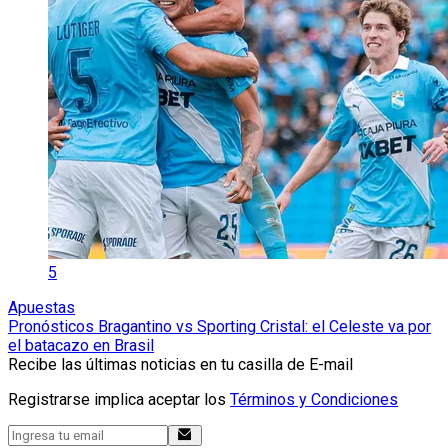
5
Apuestas
Pronósticos Bragantino vs Sporting Cristal: el Celeste va por
el batacazo en Brasil
Recibe las últimas noticias en tu casilla de E-mail
Registrarse implica aceptar los
Términos y Condiciones