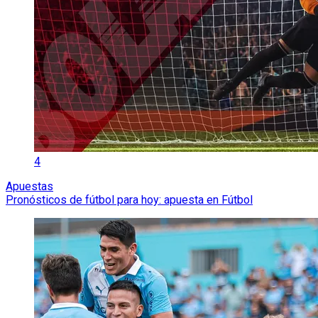
4
Apuestas
Pronósticos de fútbol para hoy: apuesta en Fútbol