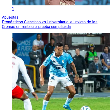
1
Apuestas
Pronósticos Cienciano vs Universitario: el invicto de los
Cremas enfrenta una prueba complicada