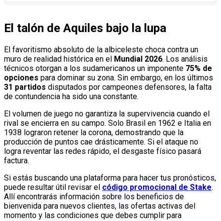
El talón de Aquiles bajo la lupa
El favoritismo absoluto de la albiceleste choca contra un
muro de realidad histórica en el
Mundial 2026
. Los análisis
técnicos otorgan a los sudamericanos un imponente
75% de
opciones
para dominar su zona. Sin embargo, en los últimos
31 partidos
disputados por campeones defensores, la falta
de contundencia ha sido una constante.
El volumen de juego no garantiza la supervivencia cuando el
rival se encierra en su campo. Solo Brasil en 1962 e Italia en
1938 lograron retener la corona, demostrando que la
producción de puntos cae drásticamente. Si el ataque no
logra reventar las redes rápido, el desgaste físico pasará
factura.
Si estás buscando una plataforma para hacer tus pronósticos,
puede resultar útil revisar el
código promocional de Stake
.
Allí encontrarás información sobre los beneficios de
bienvenida para nuevos clientes, las ofertas activas del
momento y las condiciones que debes cumplir para