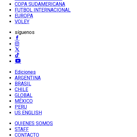
COPA SUDAMERICANA
FUTBOL INTERNACIONAL
EUROPA
VOLEY
síguenos
Ediciones
ARGENTINA
BRASIL
CHILE
GLOBAL
MÉXICO
PERU
US ENGLISH
QUIENES SOMOS
STAFF
CONTACTO