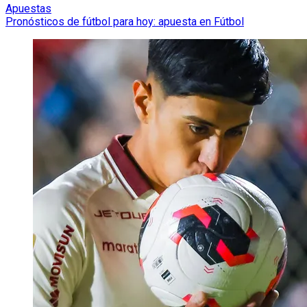
Apuestas
Pronósticos de fútbol para hoy: apuesta en Fútbol