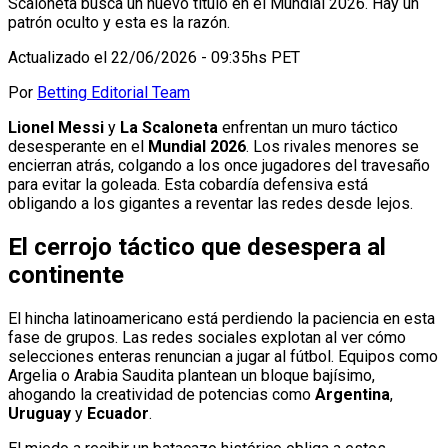
Scaloneta busca un nuevo título en el Mundial 2026. Hay un
patrón oculto y esta es la razón.
Actualizado el
22/06/2026 - 09:35hs PET
Por
Betting Editorial Team
Lionel Messi
y
La Scaloneta
enfrentan un muro táctico
desesperante en el
Mundial 2026
. Los rivales menores se
encierran atrás, colgando a los once jugadores del travesaño
para evitar la goleada. Esta cobardía defensiva está
obligando a los gigantes a reventar las redes desde lejos.
El cerrojo táctico que desespera al
continente
El hincha latinoamericano está perdiendo la paciencia en esta
fase de grupos. Las redes sociales explotan al ver cómo
selecciones enteras renuncian a jugar al fútbol. Equipos como
Argelia o Arabia Saudita plantean un bloque bajísimo,
ahogando la creatividad de potencias como
Argentina
,
Uruguay
y
Ecuador
.