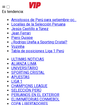
Es tendencia
:
Amistosos de Perú para setiembre-oc...
Localías de la Selección Peruana
Jesús Castillo a Túnez
Jean Ferrari
Piero Quispe
¿Rodrigo Ureña a Sporting Cristal?
Vozinha
Tabla de posiciones Liga 1 Perú
ULTIMAS NOTICIAS
ALIANZA LIMA
UNIVERSITARIO
SPORTING CRISTAL
APUESTAS
LIGA 1
CHAMPIONS LEAGUE
SELECCIÓN PERÚ
PERUANOS EN EL EXTERIOR
ELIMINATORIAS CONMEBOL
COPA LIBERTADORES