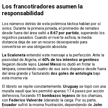
Los francotiradores asumen la
responsabilidad
Los números detrás de esta polémica táctica hablan por sí
solos. Durante la primera jornada, el promedio de remates
desde fuera del área saltó a
8.67 por partido
, superando los
registros pasados. Cuando el rival te asfixia, la media
distancia deja de ser un recurso desesperado para
convertirse en una obligación absoluta.
La Scaloneta
entendió este mensaje a la perfección. Ante la
pasividad de Argelia, el
60% de los intentos argentinos
llegaron desde lejos.
Lionel Messi
no dudó en frotar la
lámpara, conectando cuatro de sus seis disparos desde fuera
del área grande y facturando
dos goles de antología
bajo
esta misma vía.
El libreto se repite constantemente.
Uruguay
se topó con una
muralla saudí que les permitió apenas 17.4 pases por acción
defensiva, forzando
11 bombazos lejanos
de los charrúas,
con
Federico Valverde
liderando la carga. Por su parte,
Ecuador
sufrió la misma frustración, dependiendo de
John