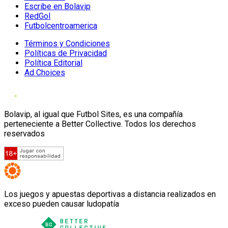
Escribe en Bolavip
RedGol
Futbolcentroamerica
Términos y Condiciones
Políticas de Privacidad
Política Editorial
Ad Choices
Bolavip, al igual que Futbol Sites, es una compañía
perteneciente a Better Collective. Todos los derechos
reservados
Los juegos y apuestas deportivas a distancia realizados en
exceso pueden causar ludopatía