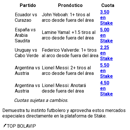
Partido
Pronóstico
Cuota
3.50
Ecuador vs
John Yeboah: 1+ tiros al
en
Curazao
arco desde fuera del área
Stake
España vs
5.00
Lamine Yamal: +1.5 tiros al
Arabia
en
arco desde fuera del área
Saudita
Stake
2.25
Uruguay vs
Federico Valverde: 1+ tiros
en
Cabo Verde
al arco desde fuera del área
Stake
5.50
Argentina vs
Lionel Messi: 2+ tiros al
en
Austria
arco desde fuera del área
Stake
4.50
Argentina vs
Lionel Messi: Anotará
en
Austria
desde fuera del área
Stake
Cuotas sujetas a cambios.
Demuestra tu instinto futbolero y aprovecha estos mercados
especiales directamente en la plataforma de Stake.
TOP BOLAVIP