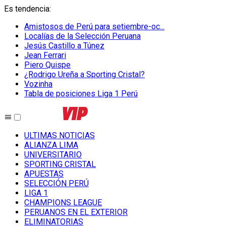
Es tendencia
:
Amistosos de Perú para setiembre-oc...
Localías de la Selección Peruana
Jesús Castillo a Túnez
Jean Ferrari
Piero Quispe
¿Rodrigo Ureña a Sporting Cristal?
Vozinha
Tabla de posiciones Liga 1 Perú
ULTIMAS NOTICIAS
ALIANZA LIMA
UNIVERSITARIO
SPORTING CRISTAL
APUESTAS
SELECCIÓN PERÚ
LIGA 1
CHAMPIONS LEAGUE
PERUANOS EN EL EXTERIOR
ELIMINATORIAS