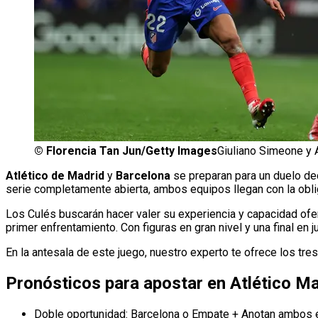
©
Florencia Tan Jun/Getty Images
Giuliano Simeone y A
Atlético de Madrid
y
Barcelona
se preparan para un duelo dec
serie completamente abierta, ambos equipos llegan con la obli
Los Culés buscarán hacer valer su experiencia y capacidad ofe
primer enfrentamiento. Con figuras en gran nivel y una final en 
En la antesala de este juego, nuestro experto te ofrece los tre
Pronósticos para apostar en Atlético M
Doble oportunidad: Barcelona o Empate + Anotan ambos 