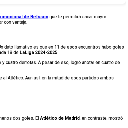
romocional de Betsson
que te permitirá sacar mayor
r con ventaja.
 Un dato llamativo es que en 11 de esos encuentros hubo goles
nada 18 de
LaLiga 2024-2025
.
 y cuatro derrotas. A pesar de eso, logró anotar en cuatro de
 al Atlético. Aun así, en la mitad de esos partidos ambos
 menos dos goles. El
Atlético de Madrid
, en contraste, mostró