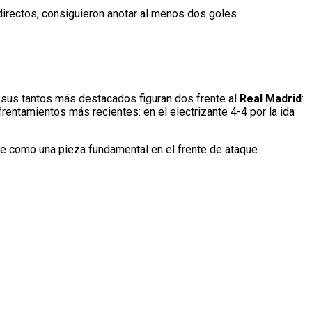
 directos, consiguieron anotar al menos dos goles.
e sus tantos más destacados figuran dos frente al
Real Madrid
:
entamientos más recientes: en el electrizante 4-4 por la ida
e como una pieza fundamental en el frente de ataque