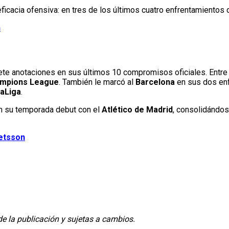
eficacia ofensiva: en tres de los últimos cuatro enfrentamientos
n
siete anotaciones en sus últimos 10 compromisos oficiales. Entr
mpions League
. También le marcó al
Barcelona
en sus dos enfr
aLiga
.
 en su temporada debut con el
Atlético de Madrid
, consolidándos
Betsson
e la publicación y sujetas a cambios.