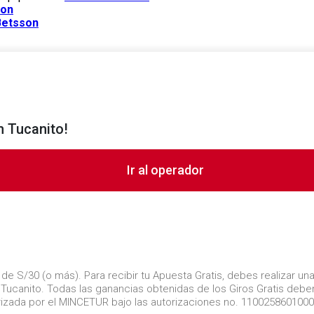
son
Betsson