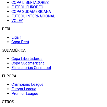
COPA LIBERTADORES
FUTBOL EUROPEO
COPA SUDAMERICANA
FUTBOL INTERNACIONAL
VOLEY
PERÚ
Liga 1
Copa Perú
SUDAMÉRICA
Copa Libertadores
Copa Sudamericana
Eliminatorias Conmebol
EUROPA
Champions League
Europa League
Premier League
OTROS