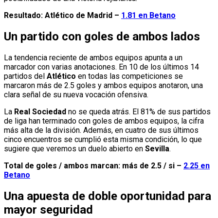
Resultado: Atlético de Madrid –
1.81 en Betano
Un partido con goles de ambos lados
La tendencia reciente de ambos equipos apunta a un
marcador con varias anotaciones. En 10 de los últimos 14
partidos del
Atlético
en todas las competiciones se
marcaron más de 2.5 goles y ambos equipos anotaron, una
clara señal de su nueva vocación ofensiva.
La
Real Sociedad
no se queda atrás. El 81% de sus partidos
de liga han terminado con goles de ambos equipos, la cifra
más alta de la división. Además, en cuatro de sus últimos
cinco encuentros se cumplió esta misma condición, lo que
sugiere que veremos un duelo abierto en
Sevilla
.
Total de goles / ambos marcan: más de 2.5 / si –
2.25 en
Betano
Una apuesta de doble oportunidad para
mayor seguridad