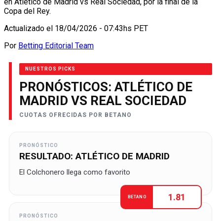
en Atlético de Madrid vs Real Sociedad, por la final de la
Copa del Rey.
Actualizado el
18/04/2026 - 07:43hs PET
Por
Betting Editorial Team
NUESTROS PICKS
PRONÓSTICOS: ATLÉTICO DE
MADRID VS REAL SOCIEDAD
CUOTAS OFRECIDAS POR BETANO
PRONÓSTICO
RESULTADO: ATLÉTICO DE MADRID
El Colchonero llega como favorito
1.81
BETANO
PRONÓSTICO