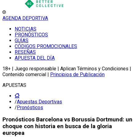
AGENDA DEPORTIVA
NOTICIAS
PRONÓSTICOS
GUÍAS
CÓDIGOS PROMOCIONALES
RESEÑAS
APUESTA DEL DÍA
18+ | Juego responsable | Aplican Términos y Condiciones |
Contenido comercial |
Principios de Publicación
APUESTAS
/
Apuestas Deportivas
/
Pronósticos
Pronósticos Barcelona vs Borussia Dortmund: un
choque con historia en busca de la gloria
europea