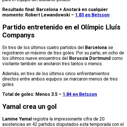
Resultado final: Barcelona + Anotará en cualquier
momento: Robert Lewandowski –
1.83 en Betsson
Partido entretenido en el Olímpic Lluís
Companys
En tres de los últimos cuatro partidos del
Barcelona
se
registraron un máximo de tres goles. Por su parte, en ocho de
los últimos nueve encuentros del
Borussia Dortmund
como
visitante también se anotaron tres tantos o menos.
Además, en tres de los últimos cinco enfrentamientos
directos entre ambos equipos se marcaron menos de tres
goles.
Total de goles: Menos 3.5 –
1.84 en Betsson
Yamal crea un gol
Lamine Yamal
registra la impresionante cifra de 20
asistencias en 42 partidos disputados esta temporada con el