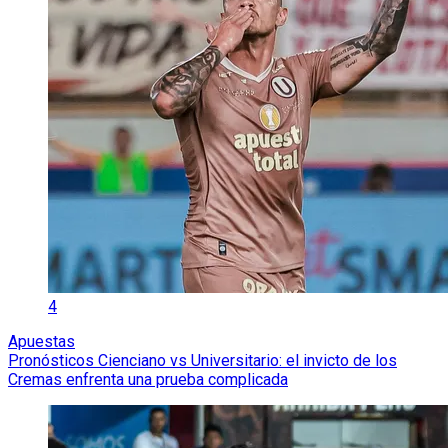
4
Apuestas
Pronósticos Cienciano vs Universitario: el invicto de los
Cremas enfrenta una prueba complicada