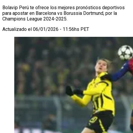
Bolavip Perú te ofrece los mejores pronósticos deportivos
para apostar en Barcelona vs Borussia Dortmund, por la
Champions League 2024-2025.
Actualizado el
06/01/2026 - 11:56hs PET