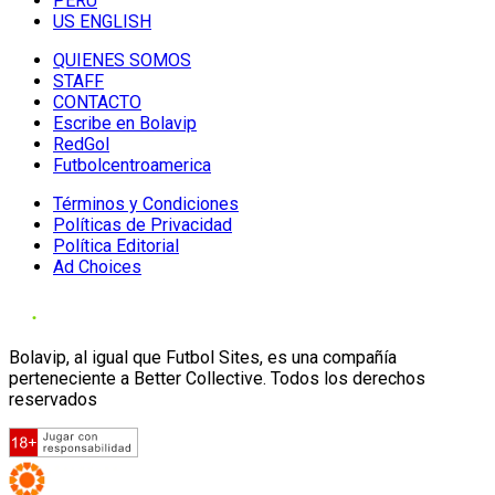
PERU
US ENGLISH
QUIENES SOMOS
STAFF
CONTACTO
Escribe en Bolavip
RedGol
Futbolcentroamerica
Términos y Condiciones
Políticas de Privacidad
Política Editorial
Ad Choices
Bolavip, al igual que Futbol Sites, es una compañía
perteneciente a Better Collective. Todos los derechos
reservados