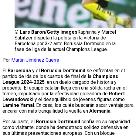
©
Lars Baron/Getty Images
Raphinha y Marcel
Sabitzer disputan la pelota en la victoria de
Barcelona por 3-2 ante Borussia Dortmund en la
fase de liga de la actual Champions League.
Por
Martin Jiménez Guerra
El
Barcelona
y el
Borussia Dortmund
se enfrentan en el
partido de ida de los cuartos de final de la
Champions
League 2024-2025
, en un duelo cargado de historia y
presente. El equipo catalán llega con una sólida racha en el
torneo, impulsado por la efectividad goleadora de
Robert
Lewandowski
y el desequilibrio de jóvenes figuras como
Lamine Yamal
. En casa, los culés buscarán sacar ventaja para
encarar con más tranquilidad la vuelta en
Alemania
.
Por su parte, el
Borussia Dortmund
confía en su capacidad
como visitante, donde ha demostrado solidez defensiva en
sus últimas presentaciones europeas. Con un bloque