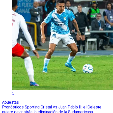
5
Apuestas
Pronósticos Sporting Cristal vs Juan Pablo II: el Celeste
quiere dejar atrás la eliminación de la Sudamericana