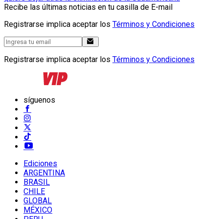
Recibe las últimas noticias en tu casilla de E-mail
Registrarse implica aceptar los
Términos y Condiciones
Registrarse implica aceptar los
Términos y Condiciones
síguenos
Ediciones
ARGENTINA
BRASIL
CHILE
GLOBAL
MÉXICO