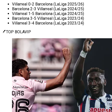
Villarreal 0-2 Barcelona (LaLiga 2025/26)
Barcelona 2-3 Villarreal (LaLiga 2024/25)
Villarreal 1-5 Barcelona (LaLiga 2024/25)
Barcelona 3-5 Villarreal (LaLiga 2023/24)
Villarreal 3-4 Barcelona (LaLiga 2023/24)
TOP BOLAVIP