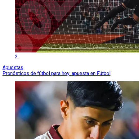
2
Apuestas
Pronósticos de fútbol para hoy: apuesta en Fútbol