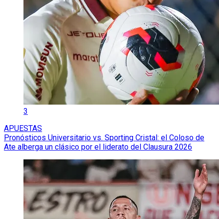
3
APUESTAS
Pronósticos Universitario vs. Sporting Cristal: el Coloso de
Ate alberga un clásico por el liderato del Clausura 2026