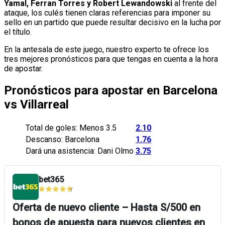
Yamal, Ferran Torres y Robert Lewandowski
al frente del
ataque, los culés tienen claras referencias para imponer su
sello en un partido que puede resultar decisivo en la lucha por
el título.
En la antesala de este juego, nuestro experto te ofrece los
tres mejores pronósticos para que tengas en cuenta a la hora
de apostar.
Pronósticos para apostar en Barcelona
vs Villarreal
Total de goles: Menos 3.5
2.10
Descanso: Barcelona
1.76
Dará una asistencia: Dani Olmo
3.75