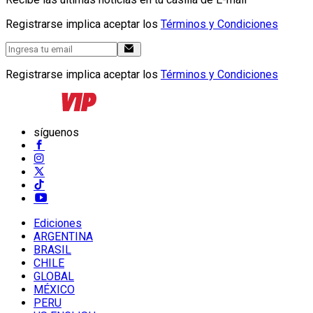
Registrarse implica aceptar los
Términos y Condiciones
Registrarse implica aceptar los
Términos y Condiciones
síguenos
Ediciones
ARGENTINA
BRASIL
CHILE
GLOBAL
MÉXICO
PERU