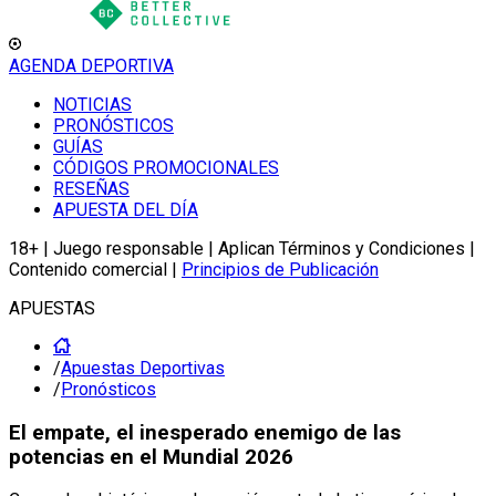
AGENDA DEPORTIVA
NOTICIAS
PRONÓSTICOS
GUÍAS
CÓDIGOS PROMOCIONALES
RESEÑAS
APUESTA DEL DÍA
18+ | Juego responsable | Aplican Términos y Condiciones |
Contenido comercial |
Principios de Publicación
APUESTAS
/
Apuestas Deportivas
/
Pronósticos
El empate, el inesperado enemigo de las
potencias en el Mundial 2026