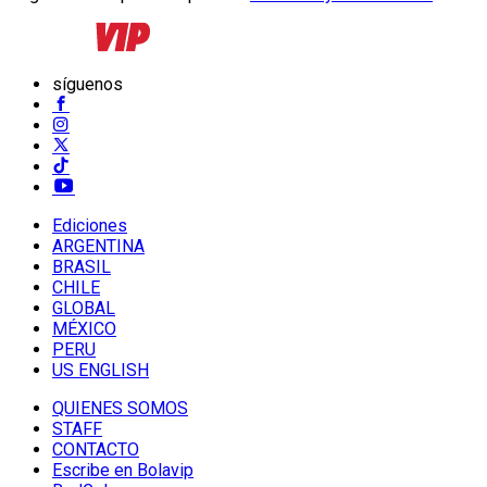
síguenos
Ediciones
ARGENTINA
BRASIL
CHILE
GLOBAL
MÉXICO
PERU
US ENGLISH
QUIENES SOMOS
STAFF
CONTACTO
Escribe en Bolavip