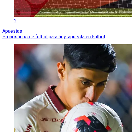
2
Apuestas
Pronósticos de fútbol para hoy: apuesta en Fútbol