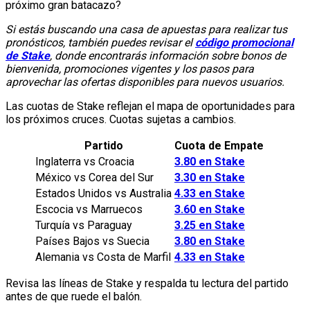
próximo gran batacazo?
Si estás buscando una casa de apuestas para realizar tus
pronósticos, también puedes revisar el
código promocional
de Stake
, donde encontrarás información sobre bonos de
bienvenida, promociones vigentes y los pasos para
aprovechar las ofertas disponibles para nuevos usuarios.
Las cuotas de Stake reflejan el mapa de oportunidades para
los próximos cruces. Cuotas sujetas a cambios.
Partido
Cuota de Empate
Inglaterra vs Croacia
3.80 en Stake
México vs Corea del Sur
3.30 en Stake
Estados Unidos vs Australia
4.33 en Stake
Escocia vs Marruecos
3.60 en Stake
Turquía vs Paraguay
3.25 en Stake
Países Bajos vs Suecia
3.80 en Stake
Alemania vs Costa de Marfil
4.33 en Stake
Revisa las líneas de Stake y respalda tu lectura del partido
antes de que ruede el balón.