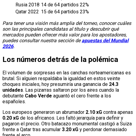
Rusia 2018
14 de 64 partidos
22%
Qatar 2022
15 de 64 partidos
23%
Para tener una visión más amplia del torneo, conocer cuáles
son las principales candidatas al título y descubrir qué
mercados pueden ofrecer más valor para los apostadores,
puedes consultar nuestra sección de
apuestas del Mundial
2026
.
Los números detrás de la polémica
El volumen de sorpresas en las canchas norteamericanas es
brutal. Si alguien respaldaba la igualdad en estos veinte
choques iniciales, hoy presumiría una ganancia de
24.3
unidades
. Las pizarras saltaron por los aires cuando la
debutante
Cabo Verde
aguantó el cero frente a los
españoles.
Los europeos generaron un abrumador
2.10 xG
contra apenas
0.20 xG
de los africanos. Les faltó jerarquía para definir y
pagaron el precio. Otro batacazo monumental castigó a Suiza
frente a Qatar tras acumular
3.20 xG
y perdonar demasiado
frente al arco.