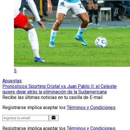
5
Apuestas
Pronósticos Sporting Cristal vs Juan Pablo II: el Celeste
quiere dejar atrás la eliminación de la Sudamericana
Recibe las últimas noticias en tu casilla de E-mail
Registrarse implica aceptar los
Términos y Condiciones
Registrarse implica aceptar los
Términos y Condiciones