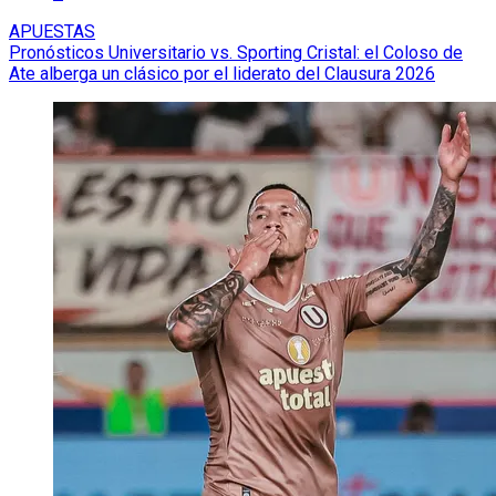
APUESTAS
Pronósticos Universitario vs. Sporting Cristal: el Coloso de
Ate alberga un clásico por el liderato del Clausura 2026