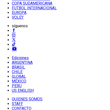
COPA SUDAMERICANA
FUTBOL INTERNACIONAL
EUROPA
VOLEY
síguenos
Ediciones
ARGENTINA
BRASIL
CHILE
GLOBAL
MÉXICO
PERU
US ENGLISH
QUIENES SOMOS
STAFF
CONTACTO