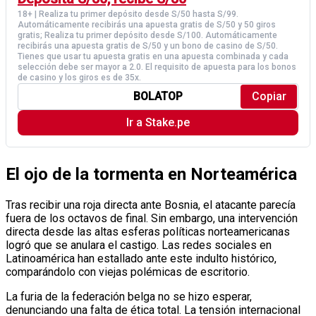
El ojo de la tormenta en Norteamérica
Tras recibir una roja directa ante Bosnia, el atacante parecía
fuera de los octavos de final. Sin embargo, una intervención
directa desde las altas esferas políticas norteamericanas
logró que se anulara el castigo. Las redes sociales en
Latinoamérica han estallado ante este indulto histórico,
comparándolo con viejas polémicas de escritorio.
La furia de la federación belga no se hizo esperar,
denunciando una falta de ética total. La tensión internacional