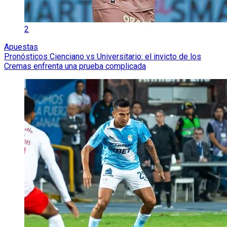
2
Apuestas
Pronósticos Cienciano vs Universitario: el invicto de los
Cremas enfrenta una prueba complicada