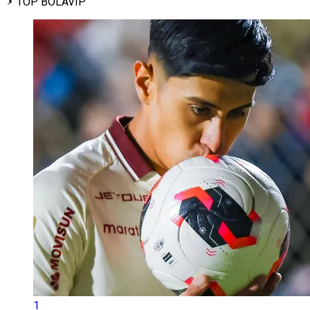
TOP BOLAVIP
1