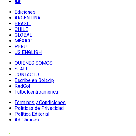
Ediciones
ARGENTINA
BRASIL
CHILE
GLOBAL
MÉXICO
PERU
US ENGLISH
QUIENES SOMOS
STAFF
CONTACTO
Escribe en Bolavip
RedGol
Futbolcentroamerica
Términos y Condiciones
Políticas de Privacidad
Política Editorial
Ad Choices