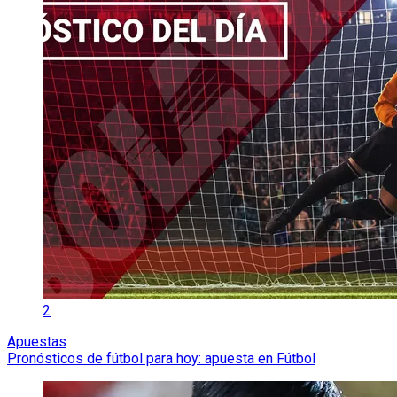
2
Apuestas
Pronósticos de fútbol para hoy: apuesta en Fútbol