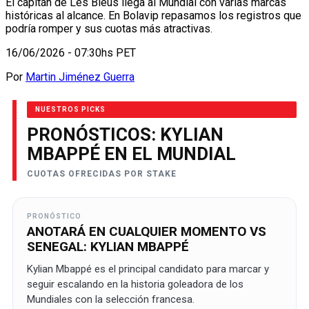
El capitán de Les Bleus llega al Mundial con varias marcas
históricas al alcance. En Bolavip repasamos los registros que
podría romper y sus cuotas más atractivas.
16/06/2026 - 07:30hs PET
Por
Martin Jiménez Guerra
NUESTROS PICKS
PRONÓSTICOS: KYLIAN
MBAPPÉ EN EL MUNDIAL
CUOTAS OFRECIDAS POR STAKE
PRONÓSTICO
ANOTARÁ EN CUALQUIER MOMENTO VS
SENEGAL: KYLIAN MBAPPÉ
Kylian Mbappé es el principal candidato para marcar y
seguir escalando en la historia goleadora de los
Mundiales con la selección francesa.