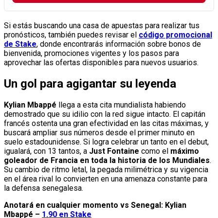
Si estás buscando una casa de apuestas para realizar tus
pronósticos, también puedes revisar el
código promocional
de Stake
, donde encontrarás información sobre bonos de
bienvenida, promociones vigentes y los pasos para
aprovechar las ofertas disponibles para nuevos usuarios.
Un gol para agigantar su leyenda
Kylian Mbappé
llega a esta cita mundialista habiendo
demostrado que su idilio con la red sigue intacto. El capitán
francés ostenta una gran efectividad en las citas máximas, y
buscará ampliar sus números desde el primer minuto en
suelo estadounidense. Si logra celebrar un tanto en el debut,
igualará, con 13 tantos, a
Just Fontaine
como el
máximo
goleador de Francia en toda la historia de los Mundiales
.
Su cambio de ritmo letal, la pegada milimétrica y su vigencia
en el área rival lo convierten en una amenaza constante para
la defensa senegalesa.
Anotará en cualquier momento vs Senegal: Kylian
Mbappé –
1.90 en
Stake