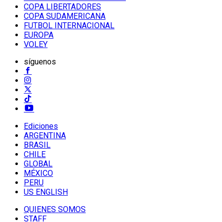
COPA LIBERTADORES
COPA SUDAMERICANA
FUTBOL INTERNACIONAL
EUROPA
VOLEY
síguenos
Ediciones
ARGENTINA
BRASIL
CHILE
GLOBAL
MÉXICO
PERU
US ENGLISH
QUIENES SOMOS
STAFF