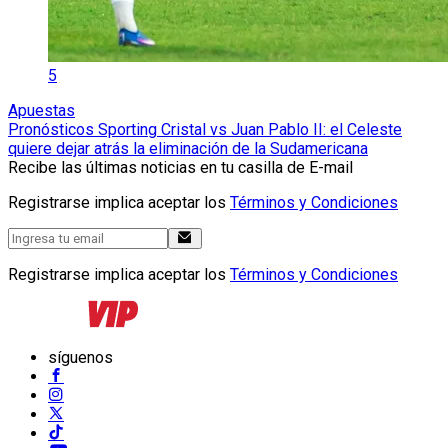
5
Apuestas
Pronósticos Sporting Cristal vs Juan Pablo II: el Celeste
quiere dejar atrás la eliminación de la Sudamericana
Recibe las últimas noticias en tu casilla de E-mail
Registrarse implica aceptar los
Términos y Condiciones
Registrarse implica aceptar los
Términos y Condiciones
síguenos