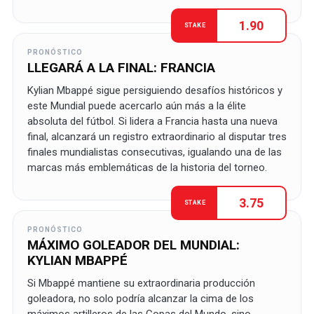
1.90
STAKE
PRONÓSTICO
LLEGARÁ A LA FINAL: FRANCIA
Kylian Mbappé sigue persiguiendo desafíos históricos y
este Mundial puede acercarlo aún más a la élite
absoluta del fútbol. Si lidera a Francia hasta una nueva
final, alcanzará un registro extraordinario al disputar tres
finales mundialistas consecutivas, igualando una de las
marcas más emblemáticas de la historia del torneo.
3.75
STAKE
PRONÓSTICO
MÁXIMO GOLEADOR DEL MUNDIAL:
KYLIAN MBAPPÉ
Si Mbappé mantiene su extraordinaria producción
goleadora, no solo podría alcanzar la cima de los