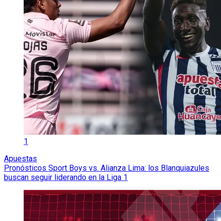
1
Apuestas
Pronósticos Sport Boys vs. Alianza Lima: los Blanquiazules
buscan seguir liderando en la Liga 1