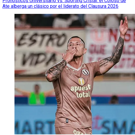
Pronósticos Universitario vs. Sporting Cristal: el Coloso de
Ate alberga un clásico por el liderato del Clausura 2026