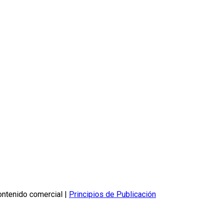
ontenido comercial |
Principios de Publicación