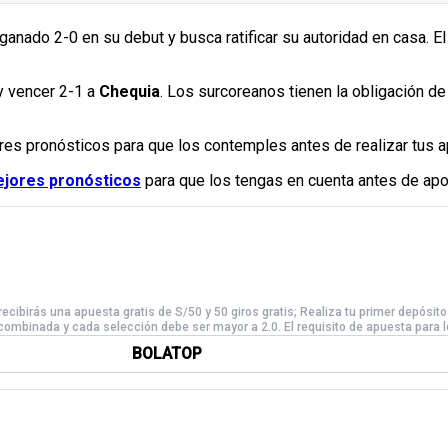
r ganado 2-0 en su debut y busca ratificar su autoridad en casa. El
y vencer 2-1 a
Chequia
. Los surcoreanos tienen la obligación de 
jores pronósticos para que los contemples antes de realizar tus 
ejores pronósticos
para que los tengas en cuenta antes de apo