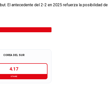
t. El antecedente del 2-2 en 2025 refuerza la posibilidad de
COREA DEL SUR
4.17
STAKE