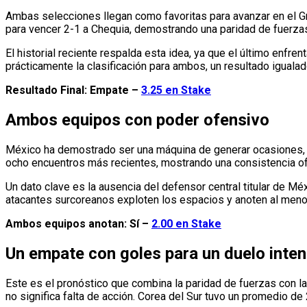
Ambas selecciones llegan como favoritas para avanzar en el Gru
para vencer 2-1 a Chequia, demostrando una paridad de fuerza
El historial reciente respalda esta idea, ya que el último enf
prácticamente la clasificación para ambos, un resultado iguala
Resultado Final: Empate –
3.25 en Stake
Ambos equipos con poder ofensivo
México ha demostrado ser una máquina de generar ocasiones, fa
ocho encuentros más recientes, mostrando una consistencia of
Un dato clave es la ausencia del defensor central titular de Mé
atacantes surcoreanos exploten los espacios y anoten al meno
Ambos equipos anotan: Sí –
2.00 en Stake
Un empate con goles para un duelo inte
Este es el pronóstico que combina la paridad de fuerzas con l
no significa falta de acción. Corea del Sur tuvo un promedio de 