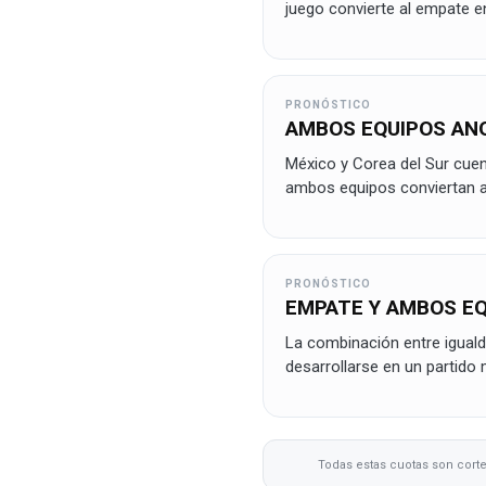
juego convierte al empate 
PRONÓSTICO
AMBOS EQUIPOS ANO
México y Corea del Sur cuen
ambos equipos conviertan 
PRONÓSTICO
EMPATE Y AMBOS E
La combinación entre igual
desarrollarse en un partido 
Todas estas cuotas son corte