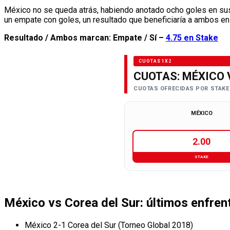
México no se queda atrás, habiendo anotado ocho goles en sus 
un empate con goles, un resultado que beneficiaría a ambos en 
Resultado / Ambos marcan: Empate / Sí –
4.75 en Stake
CUOTAS 1X2
CUOTAS: MÉXICO 
CUOTAS OFRECIDAS POR STAKE
MÉXICO
2.00
STAKE
México vs Corea del Sur: últimos enfre
México 2-1 Corea del Sur (Torneo Global 2018)