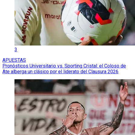
3
APUESTAS
Pronósticos Universitario vs. Sporting Cristal: el Coloso de
Ate alberga un clásico por el liderato del Clausura 2026