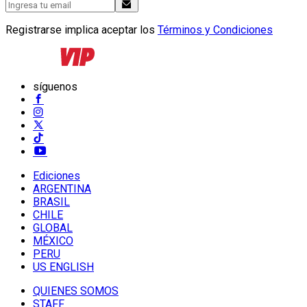
Registrarse implica aceptar los
Términos y Condiciones
síguenos
Ediciones
ARGENTINA
BRASIL
CHILE
GLOBAL
MÉXICO
PERU
US ENGLISH
QUIENES SOMOS
STAFF