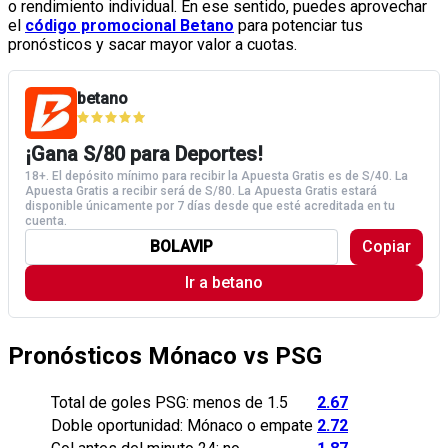
o rendimiento individual. En ese sentido, puedes aprovechar
el
código promocional Betano
para potenciar tus
pronósticos y sacar mayor valor a cuotas.
Pronósticos Mónaco vs PSG
Total de goles PSG: menos de 1.5
2.67
Doble oportunidad: Mónaco o empate
2.72