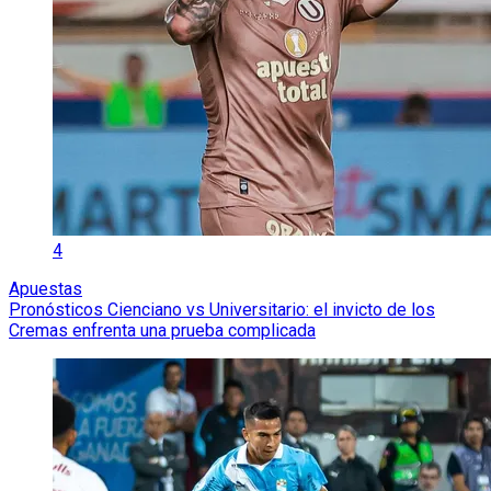
4
Apuestas
Pronósticos Cienciano vs Universitario: el invicto de los
Cremas enfrenta una prueba complicada