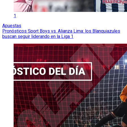
1
Apuestas
Pronósticos Sport Boys vs. Alianza Lima: los Blanquiazules
buscan seguir liderando en la Liga 1