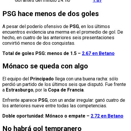
Gol antes del minuto 24: no
1.87
PSG hace menos de dos goles
A pesar del poderío ofensivo de
PSG
, en los últimos
encuentros evidencia una merma en el promedio de gol. De
hecho, en cuatro de las anteriores seis presentaciones
convirtió menos de dos conquistas.
Total de goles PSG: menos de 1.5 –
2.67 en Betano
Mónaco se queda con algo
El equipo del
Principado
llega con una buena racha: sólo
perdió un partido de los últimos seis que disputó. Fue frente
a
Estrasburgo
, por la
Copa de Francia
.
Enfrente aparece
PSG
, con un andar irregular: ganó cuatro de
los anteriores nueve entre todas las competencias.
Doble oportunidad: Mónaco o empate –
2.72 en Betano
No habrá gol tempranero