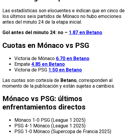
Las estadísticas son elocuentes e indican que en cinco de
los últimos seis partidos de Mónaco no hubo emociones
antes del minuto 24 de la etapa inicial.
Gol antes del minuto 24: no –
1.87 en Betano
Cuotas en Mónaco vs PSG
Victoria de Mónaco
6.70 en Betano
Empate
4.85 en Betano
Victoria de PSG
1.50 en Betano
Las cuotas son cortesía de
Betano
, corresponden al
momento de la publicación y están sujetas a cambios.
Mónaco vs PSG: últimos
enfrentamientos directos
Mónaco 1-0 PSG (League 1 2025)
PSG 4-1 Mónaco (League 1 2025)
PSG 1-0 Mónaco (Supercopa de Francia 2025)