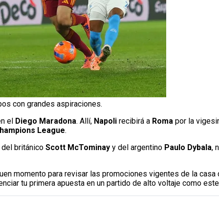
pos con grandes aspiraciones.
en el
Diego Maradona
. Allí,
Napoli
recibirá a
Roma
por la viges
hampions League
.
 del británico
Scott McTominay
y del argentino
Paulo Dybala
, 
uen momento para revisar las promociones vigentes de la casa d
ciar tu primera apuesta en un partido de alto voltaje como este