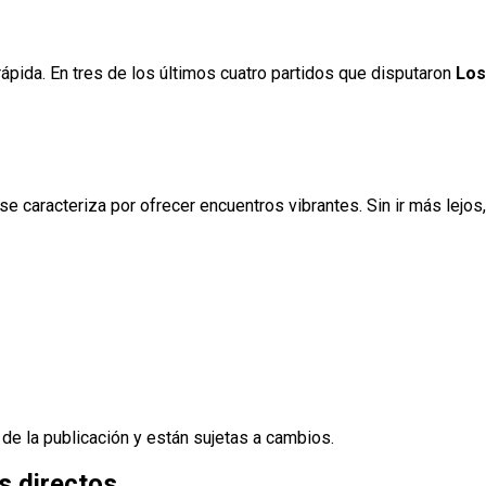
 rápida. En tres de los últimos cuatro partidos que disputaron
Los
se caracteriza por ofrecer encuentros vibrantes. Sin ir más lej
de la publicación y están sujetas a cambios.
s directos