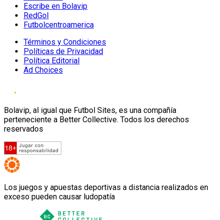
Escribe en Bolavip
RedGol
Futbolcentroamerica
Términos y Condiciones
Políticas de Privacidad
Política Editorial
Ad Choices
Bolavip, al igual que Futbol Sites, es una compañía
perteneciente a Better Collective. Todos los derechos
reservados
Los juegos y apuestas deportivas a distancia realizados en
exceso pueden causar ludopatía