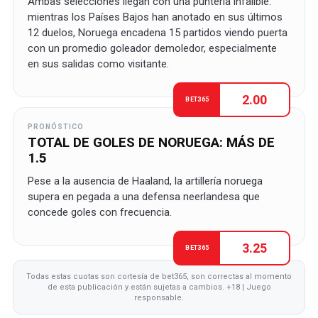
Ambas selecciones llegan con una puntería infalible:
mientras los Países Bajos han anotado en sus últimos
12 duelos, Noruega encadena 15 partidos viendo puerta
con un promedio goleador demoledor, especialmente
en sus salidas como visitante.
2.00
BET365
PRONÓSTICO
TOTAL DE GOLES DE NORUEGA: MÁS DE
1.5
Pese a la ausencia de Haaland, la artillería noruega
supera en pegada a una defensa neerlandesa que
concede goles con frecuencia.
3.25
BET365
Todas estas cuotas son cortesía de bet365, son correctas al momento
de esta publicación y están sujetas a cambios. +18 | Juego
responsable.