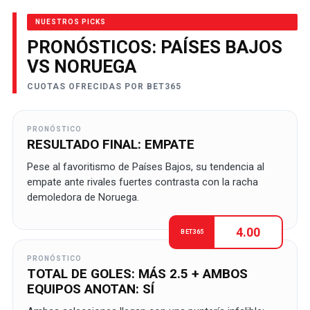
NUESTROS PICKS
PRONÓSTICOS: PAÍSES BAJOS
VS NORUEGA
CUOTAS OFRECIDAS POR BET365
PRONÓSTICO
RESULTADO FINAL: EMPATE
Pese al favoritismo de Países Bajos, su tendencia al
empate ante rivales fuertes contrasta con la racha
demoledora de Noruega.
4.00
BET365
PRONÓSTICO
TOTAL DE GOLES: MÁS 2.5 + AMBOS
EQUIPOS ANOTAN: SÍ