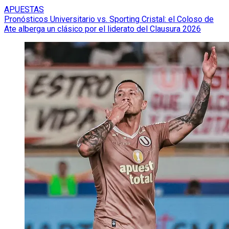
APUESTAS
Pronósticos Universitario vs. Sporting Cristal: el Coloso de
Ate alberga un clásico por el liderato del Clausura 2026