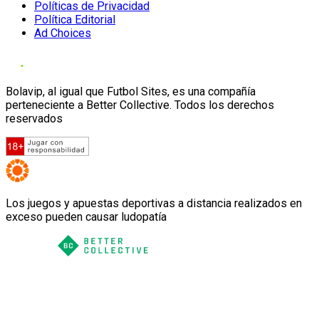
Políticas de Privacidad
Política Editorial
Ad Choices
Bolavip, al igual que Futbol Sites, es una compañía
perteneciente a Better Collective. Todos los derechos
reservados
Los juegos y apuestas deportivas a distancia realizados en
exceso pueden causar ludopatía