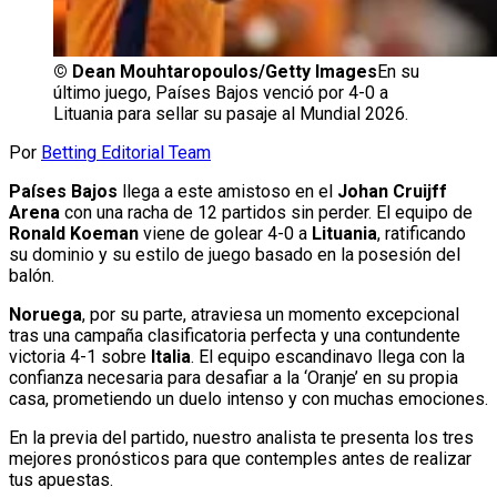
©
Dean Mouhtaropoulos/Getty Images
En su
último juego, Países Bajos venció por 4-0 a
Lituania para sellar su pasaje al Mundial 2026.
Por
Betting Editorial Team
Países Bajos
llega a este amistoso en el
Johan Cruijff
Arena
con una racha de 12 partidos sin perder. El equipo de
Ronald Koeman
viene de golear 4-0 a
Lituania
, ratificando
su dominio y su estilo de juego basado en la posesión del
balón.
Noruega
, por su parte, atraviesa un momento excepcional
tras una campaña clasificatoria perfecta y una contundente
victoria 4-1 sobre
Italia
. El equipo escandinavo llega con la
confianza necesaria para desafiar a la ‘Oranje’ en su propia
casa, prometiendo un duelo intenso y con muchas emociones.
En la previa del partido, nuestro analista te presenta los tres
mejores pronósticos para que contemples antes de realizar
tus apuestas.