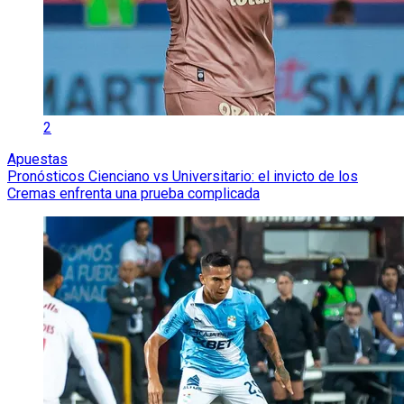
2
Apuestas
Pronósticos Cienciano vs Universitario: el invicto de los
Cremas enfrenta una prueba complicada