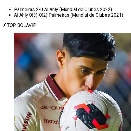
Palmeiras 2-0 Al Ahly (Mundial de Clubes 2022)
Al Ahly 0(3)-0(2) Palmeiras (Mundial de Clubes 2021)
TOP BOLAVIP