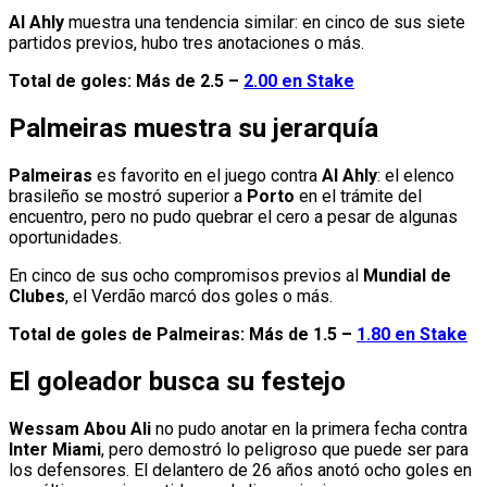
Al Ahly
muestra una tendencia similar: en cinco de sus siete
partidos previos, hubo tres anotaciones o más.
Total de goles: Más de 2.5 –
2.00 en Stake
Palmeiras muestra su jerarquía
Palmeiras
es favorito en el juego contra
Al Ahly
: el elenco
brasileño se mostró superior a
Porto
en el trámite del
encuentro, pero no pudo quebrar el cero a pesar de algunas
oportunidades.
En cinco de sus ocho compromisos previos al
Mundial de
Clubes
, el Verdão marcó dos goles o más.
Total de goles de Palmeiras: Más de 1.5 –
1.80 en Stake
El goleador busca su festejo
Wessam Abou Ali
no pudo anotar en la primera fecha contra
Inter Miami
, pero demostró lo peligroso que puede ser para
los defensores. El delantero de 26 años anotó ocho goles en