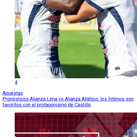
4
Apuestas
Pronósticos Alianza Lima vs Alianza Atlético: los Íntimos son
favoritos con el protagonismo de Castillo