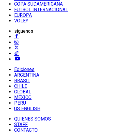
COPA SUDAMERICANA
FUTBOL INTERNACIONAL
EUROPA
VOLEY
síguenos
Ediciones
ARGENTINA
BRASIL
CHILE
GLOBAL
MÉXICO
PERU
US ENGLISH
QUIENES SOMOS
STAFF
CONTACTO