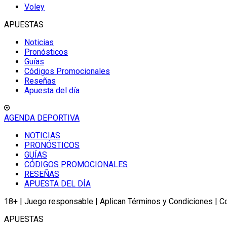
Voley
APUESTAS
Noticias
Pronósticos
Guías
Códigos Promocionales
Reseñas
Apuesta del día
AGENDA DEPORTIVA
NOTICIAS
PRONÓSTICOS
GUÍAS
CÓDIGOS PROMOCIONALES
RESEÑAS
APUESTA DEL DÍA
18+ | Juego responsable | Aplican Términos y Condiciones | C
APUESTAS