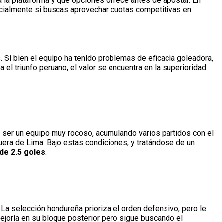
la plataforma y qué opciones ofrece antes de apostar. En
cialmente si buscas aprovechar cuotas competitivas en
 Si bien el equipo ha tenido problemas de eficacia goleadora,
a el triunfo peruano, el valor se encuentra en la superioridad
ser un equipo muy rocoso, acumulando varios partidos con el
uera de Lima. Bajo estas condiciones, y tratándose de un
de 2.5 goles
.
La selección hondureña prioriza el orden defensivo, pero le
joría en su bloque posterior pero sigue buscando el