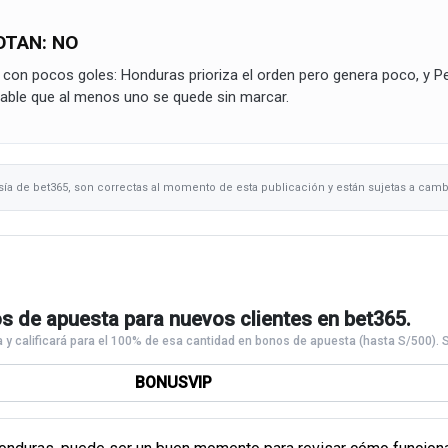
OTAN: NO
s con pocos goles: Honduras prioriza el orden pero genera poco, y P
bable que al menos uno se quede sin marcar.
sía de bet365, son correctas al momento de esta publicación y están sujetas a camb