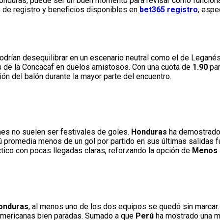
onduras, puede ser un buen momento para revisar cómo funciona 
de registro y beneficios disponibles en
bet365 registro
, espe
odrían desequilibrar en un escenario neutral como el de Leganés.
es de la Concacaf en duelos amistosos. Con una cuota de
1.90
par
ón del balón durante la mayor parte del encuentro.
nes no suelen ser festivales de goles.
Honduras
ha demostrado 
ú promedia menos de un gol por partido en sus últimas salidas f
ico con pocas llegadas claras, reforzando la opción de
Menos 
onduras
, al menos uno de los dos equipos se quedó sin marcar. 
americanas bien paradas. Sumado a que
Perú
ha mostrado una me