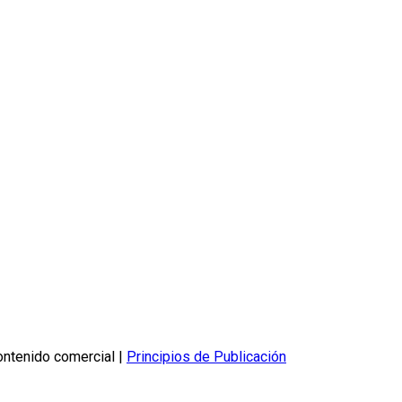
ontenido comercial |
Principios de Publicación