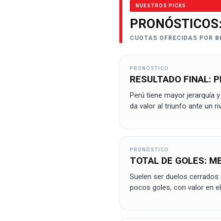
NUESTROS PICKS
PRONÓSTICOS:
CUOTAS OFRECIDAS POR B
PRONÓSTICO
RESULTADO FINAL: 
Perú tiene mayor jerarquía y
da valor al triunfo ante un ri
PRONÓSTICO
TOTAL DE GOLES: M
Suelen ser duelos cerrados:
pocos goles, con valor en el