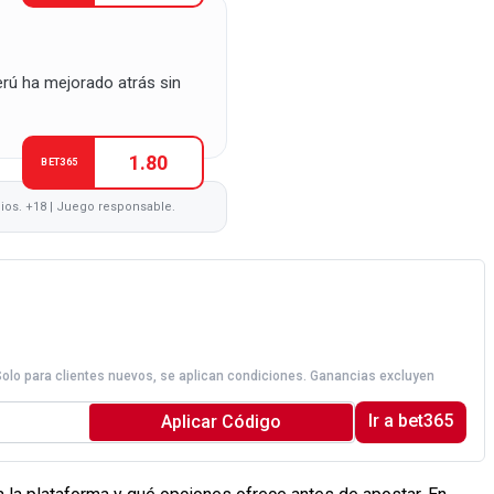
erú ha mejorado atrás sin
1.80
BET365
ios. +18 | Juego responsable.