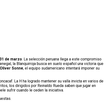
31 de marzo
. La selección peruana llega a este compromiso
enegal, la Blanquirroja busca en suelo español una victoria que
Oliver Sonne
, el equipo sudamericano intentará imponer su
ncacaf. La H ha logrado mantener su valla invicta en varios de
tos, los dirigidos por Reinaldo Rueda saben que jugar en
e sufrir cuando le ceden la iniciativa.
uestas.