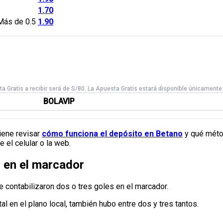
1.70
 Más de 0.5
1.90
iene revisar
cómo funciona el depósito en Betano
y qué méto
 el celular o la web.
s en el marcador
se contabilizaron dos o tres goles en el marcador.
al en el plano local, también hubo entre dos y tres tantos.