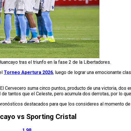
Huancayo tras el triunfo en la fase 2 de la Libertadores.
el
Torneo Apertura 2026
, luego de lograr una emocionante clasi
 El Cervecero suma cinco puntos, producto de una victoria, dos e
ad de tantos que el Celeste, pero acumula dos derrotas, por lo qu
 pronósticos destacados para que los consideres al momento de 
cayo vs Sporting Cristal
1.98