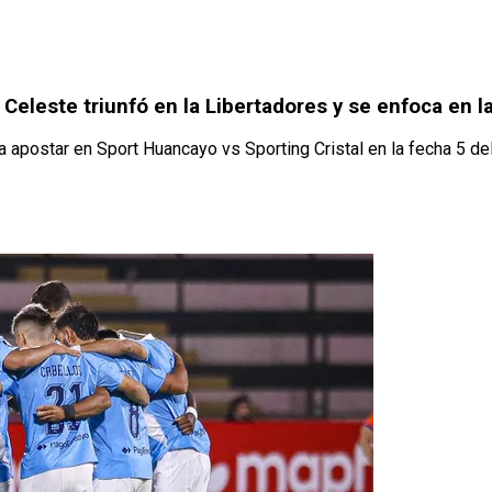
Celeste triunfó en la Libertadores y se enfoca en la
 apostar en Sport Huancayo vs Sporting Cristal en la fecha 5 de