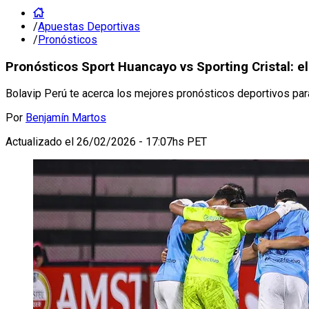
/
Apuestas Deportivas
/
Pronósticos
Pronósticos Sport Huancayo vs Sporting Cristal: el 
Bolavip Perú te acerca los mejores pronósticos deportivos para
Por
Benjamín Martos
Actualizado el
26/02/2026 - 17:07hs PET