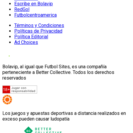
Escribe en Bolavip
RedGol
Futbolcentroamerica
Términos y Condiciones
Políticas de Privacidad
Política Editorial
Ad Choices
Bolavip, al igual que Futbol Sites, es una compañía
perteneciente a Better Collective. Todos los derechos
reservados
Los juegos y apuestas deportivas a distancia realizados en
exceso pueden causar ludopatía