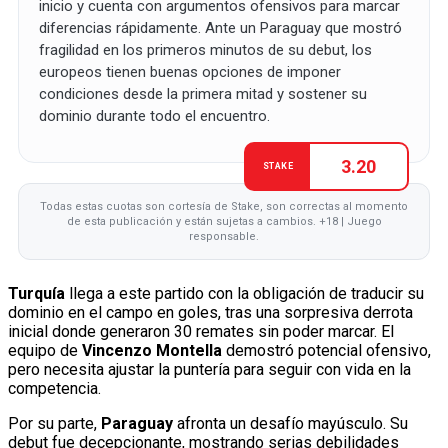
inicio y cuenta con argumentos ofensivos para marcar
diferencias rápidamente. Ante un Paraguay que mostró
fragilidad en los primeros minutos de su debut, los
europeos tienen buenas opciones de imponer
condiciones desde la primera mitad y sostener su
dominio durante todo el encuentro.
3.20
STAKE
Todas estas cuotas son cortesía de Stake, son correctas al momento
de esta publicación y están sujetas a cambios. +18 | Juego
responsable.
Turquía
llega a este partido con la obligación de traducir su
dominio en el campo en goles, tras una sorpresiva derrota
inicial donde generaron 30 remates sin poder marcar. El
equipo de
Vincenzo Montella
demostró potencial ofensivo,
pero necesita ajustar la puntería para seguir con vida en la
competencia.
Por su parte,
Paraguay
afronta un desafío mayúsculo. Su
debut fue decepcionante, mostrando serias debilidades