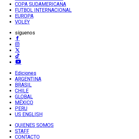
COPA SUDAMERICANA
FUTBOL INTERNACIONAL
EUROPA
VOLEY
síguenos
Ediciones
ARGENTINA
BRASIL
CHILE
GLOBAL
MÉXICO
PERU
US ENGLISH
QUIENES SOMOS
STAFF
CONTACTO