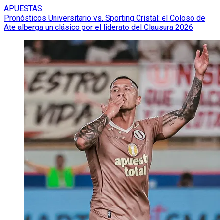
APUESTAS
Pronósticos Universitario vs. Sporting Cristal: el Coloso de
Ate alberga un clásico por el liderato del Clausura 2026