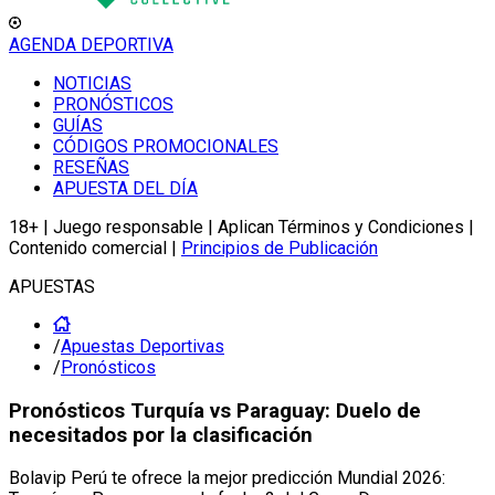
AGENDA DEPORTIVA
NOTICIAS
PRONÓSTICOS
GUÍAS
CÓDIGOS PROMOCIONALES
RESEÑAS
APUESTA DEL DÍA
18+ | Juego responsable | Aplican Términos y Condiciones |
Contenido comercial |
Principios de Publicación
APUESTAS
/
Apuestas Deportivas
/
Pronósticos
Pronósticos Turquía vs Paraguay: Duelo de
necesitados por la clasificación
Bolavip Perú te ofrece la mejor predicción Mundial 2026: