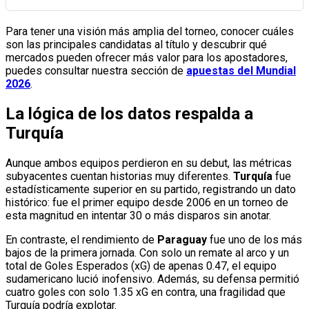
Para tener una visión más amplia del torneo, conocer cuáles
son las principales candidatas al título y descubrir qué
mercados pueden ofrecer más valor para los apostadores,
puedes consultar nuestra sección de
apuestas del Mundial
2026
.
La lógica de los datos respalda a
Turquía
Aunque ambos equipos perdieron en su debut, las métricas
subyacentes cuentan historias muy diferentes.
Turquía
fue
estadísticamente superior en su partido, registrando un dato
histórico: fue el primer equipo desde 2006 en un torneo de
esta magnitud en intentar 30 o más disparos sin anotar.
En contraste, el rendimiento de
Paraguay
fue uno de los más
bajos de la primera jornada. Con solo un remate al arco y un
total de Goles Esperados (xG) de apenas 0.47, el equipo
sudamericano lució inofensivo. Además, su defensa permitió
cuatro goles con solo 1.35 xG en contra, una fragilidad que
Turquía podría explotar.