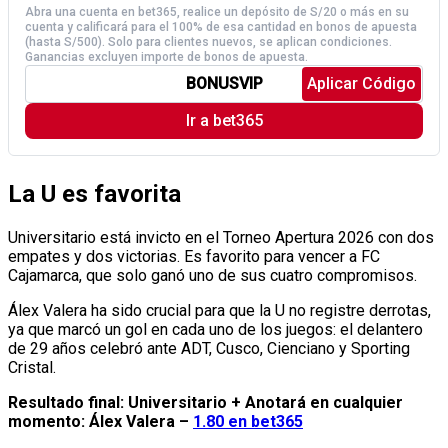
La U es favorita
Universitario está invicto en el Torneo Apertura 2026 con dos
empates y dos victorias. Es favorito para vencer a FC
Cajamarca, que solo ganó uno de sus cuatro compromisos.
Álex Valera ha sido crucial para que la U no registre derrotas,
ya que marcó un gol en cada uno de los juegos: el delantero
de 29 años celebró ante ADT, Cusco, Cienciano y Sporting
Cristal.
Resultado final: Universitario + Anotará en cualquier
momento: Álex Valera –
1.80 en bet365