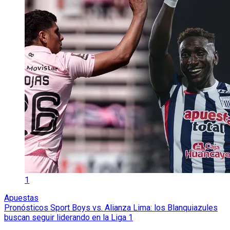
1
Apuestas
Pronósticos Sport Boys vs. Alianza Lima: los Blanquiazules
buscan seguir liderando en la Liga 1