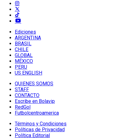
Ediciones
ARGENTINA
BRASIL
CHILE
GLOBAL
MÉXICO
PERU
US ENGLISH
QUIENES SOMOS
STAFF
CONTACTO
Escribe en Bolavip
RedGol
Futbolcentroamerica
Términos y Condiciones
Políticas de Privacidad
Política Editorial