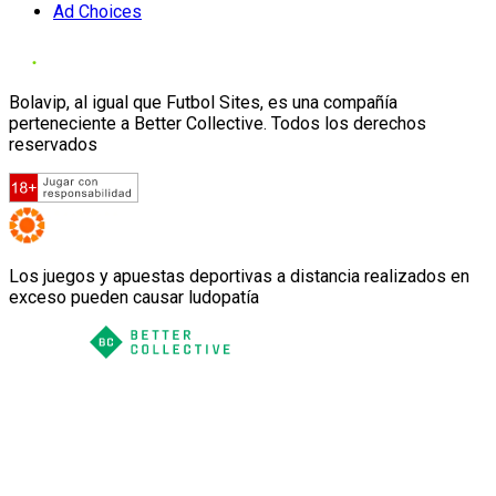
Ad Choices
Bolavip, al igual que Futbol Sites, es una compañía
perteneciente a Better Collective. Todos los derechos
reservados
Los juegos y apuestas deportivas a distancia realizados en
exceso pueden causar ludopatía