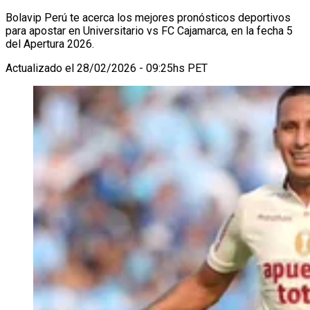
Bolavip Perú te acerca los mejores pronósticos deportivos
para apostar en Universitario vs FC Cajamarca, en la fecha 5
del Apertura 2026.
Actualizado el
28/02/2026 - 09:25hs PET