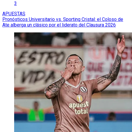
3
APUESTAS
Pronósticos Universitario vs. Sporting Cristal: el Coloso de
Ate alberga un clásico por el liderato del Clausura 2026