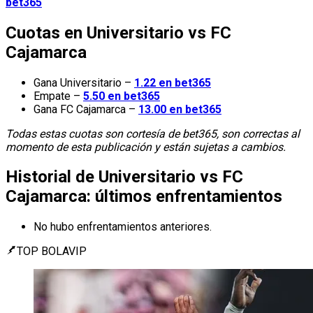
bet365
Cuotas en Universitario vs FC
Cajamarca
Gana Universitario –
1.22 en bet365
Empate –
5.50 en bet365
Gana FC Cajamarca –
13.00 en bet365
Todas estas cuotas son cortesía de bet365, son correctas al
momento de esta publicación y están sujetas a cambios.
Historial de Universitario vs FC
Cajamarca: últimos enfrentamientos
No hubo enfrentamientos anteriores.
TOP BOLAVIP