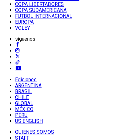
COPA LIBERTADORES
COPA SUDAMERICANA
FUTBOL INTERNACIONAL
EUROPA
VOLEY
síguenos
Ediciones
ARGENTINA
BRASIL
CHILE
GLOBAL
MÉXICO
PERU
US ENGLISH
QUIENES SOMOS
STAFF