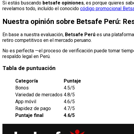
Si estás buscando
betsafe opiniones
, es porque quieres sab
revelamos todo, incluído el conocido
código promocional Bets
Nuestra opinión sobre Betsafe Perú: Re
En base a nuestra evaluación,
Betsafe Perú
es una plataforma
retiro competitivos en el mercado peruano.
No es perfecta —el proceso de verificación puede tomar tiemp
respaldo legal en Perú.
Tabla de puntuación
Categoría
Puntaje
Bonos
4.5/5
Variedad de mercados
4.8/5
App móvil
4.6/5
Rapidez de pago
4.7/5
Puntaje final
4.6/5