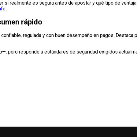
er si realmente es segura antes de apostar y qué tipo de ventaja
afe
.
sumen rápido
 confiable, regulada y con buen desempeño en pagos. Destaca p
o—, pero responde a estándares de seguridad exigidos actualmen