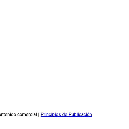
ontenido comercial |
Principios de Publicación