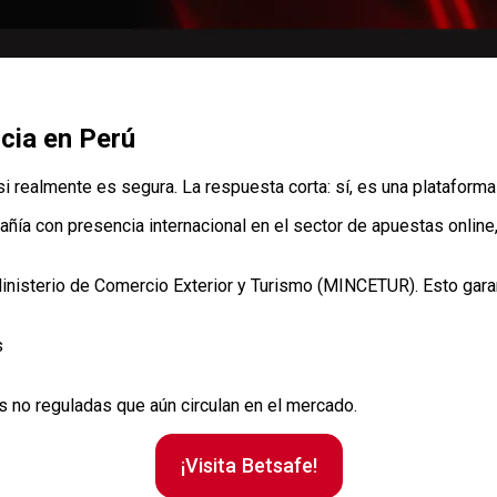
ncia en Perú
i realmente es segura. La respuesta corta: sí, es una plataforma
añía con presencia internacional en el sector de apuestas online
Ministerio de Comercio Exterior y Turismo (MINCETUR). Esto gara
s
s no reguladas que aún circulan en el mercado.