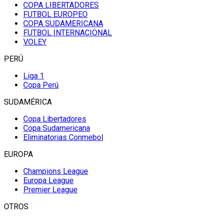
COPA LIBERTADORES
FUTBOL EUROPEO
COPA SUDAMERICANA
FUTBOL INTERNACIONAL
VOLEY
PERÚ
Liga 1
Copa Perú
SUDAMÉRICA
Copa Libertadores
Copa Sudamericana
Eliminatorias Conmebol
EUROPA
Champions League
Europa League
Premier League
OTROS