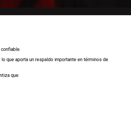
 confiable.
, lo que aporta un respaldo importante en términos de
ntiza que: