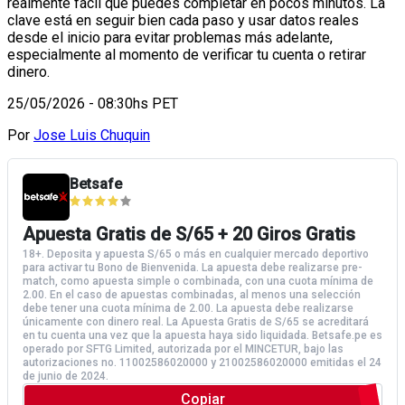
realmente fácil que puedes completar en pocos minutos. La
clave está en seguir bien cada paso y usar datos reales
desde el inicio para evitar problemas más adelante,
especialmente al momento de verificar tu cuenta o retirar
dinero.
25/05/2026 - 08:30hs PET
Por
Jose Luis Chuquin