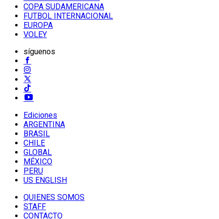
COPA SUDAMERICANA
FUTBOL INTERNACIONAL
EUROPA
VOLEY
síguenos
Ediciones
ARGENTINA
BRASIL
CHILE
GLOBAL
MÉXICO
PERU
US ENGLISH
QUIENES SOMOS
STAFF
CONTACTO