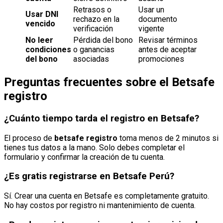
Retrasos o
Usar un
Usar DNI
rechazo en la
documento
vencido
verificación
vigente
No leer
Pérdida del bono
Revisar términos
condiciones
o ganancias
antes de aceptar
del bono
asociadas
promociones
Preguntas frecuentes sobre el Betsafe
registro
¿Cuánto tiempo tarda el registro en Betsafe?
El proceso de
betsafe registro
toma menos de 2 minutos si
tienes tus datos a la mano. Solo debes completar el
formulario y confirmar la creación de tu cuenta.
¿Es gratis registrarse en Betsafe Perú?
Sí. Crear una cuenta en Betsafe es completamente gratuito.
No hay costos por registro ni mantenimiento de cuenta.