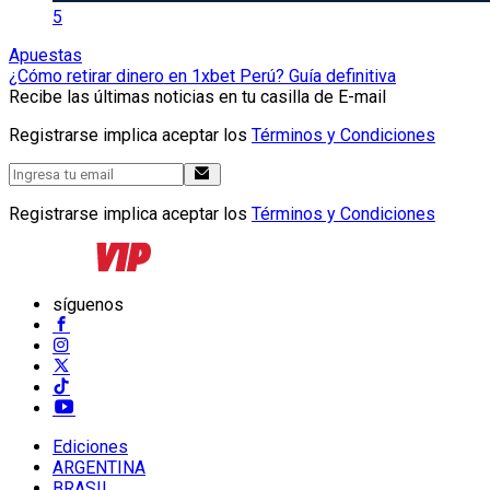
5
Apuestas
¿Cómo retirar dinero en 1xbet Perú? Guía definitiva
Recibe las últimas noticias en tu casilla de E-mail
Registrarse implica aceptar los
Términos y Condiciones
Registrarse implica aceptar los
Términos y Condiciones
síguenos
Ediciones
ARGENTINA
BRASIL