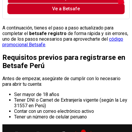
A continuación, tienes el paso a paso actualizado para
completar el
betsafe registro
de forma rápida y sin errores,
uno de los pasos necesarios para aprovecharte del
código
promocional Betsafe
.
Requisitos previos para registrarse en
Betsafe Perú
Antes de empezar, asegúrate de cumplir con lo necesario
para abrir tu cuenta:
Ser mayor de 18 años
Tener DNI o Carnet de Extranjería vigente (según la Ley
31557 en Perú)
Contar con un correo electrónico activo
Tener un número de celular peruano