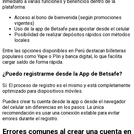
inmediato a varias funciones y beneficios dentro de la
plataforma:
Acceso al bono de bienvenida (según promociones
vigentes)
Uso de la app de Betsafe para apostar desde el celular
Posibilidad de realizar depósitos rápidos con métodos
locales
Entre las opciones disponibles en Perú destacan billeteras
populares como Yape o Plin y banca digital, lo que facilita
cargar saldo de forma rápida.
¿Puedo registrarme desde la App de Betsafe?
Sí. El proceso de registro es el mismo y está completamente
optimizado para dispositivos móviles.
Puedes crear tu cuenta desde la app o desde el navegador
del celular sin diferencias en los pasos. La única
recomendación es usar una conexión estable para evitar
errores durante el registro.
Errores comunes al crear una cuenta en