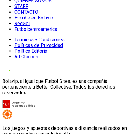
QUIENES SOMOS
STAFF
CONTACTO
Escribe en Bolavip
RedGol
Futbolcentroamerica
Términos y Condiciones
Políticas de Privacidad
Política Editorial
Ad Choices
Bolavip, al igual que Futbol Sites, es una compañía
perteneciente a Better Collective. Todos los derechos
reservados
Los juegos y apuestas deportivas a distancia realizados en
exceso pueden causar ludopatía