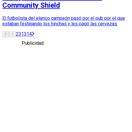
Community Shield
El futbolista del elenco campeón pasó por el pub por el que
estaban festejando los hinchas y les pagó las cervezas.
2
3
13
14
1
Publicidad