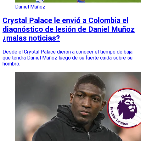
Daniel Muñoz
Crystal Palace le envió a Colombia el
diagnóstico de lesión de Daniel Muñoz
¿malas noticias?
Desde el Crystal Palace dieron a conocer el tiempo de baja
que tendrá Daniel Muñoz luego de su fuerte caída sobre su
hombro.