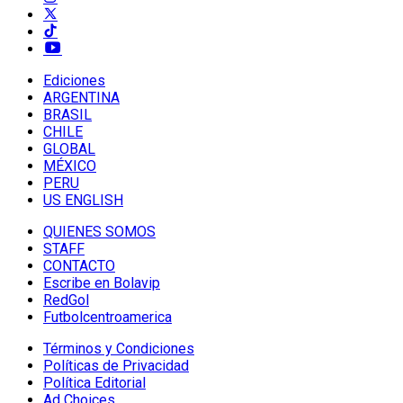
Ediciones
ARGENTINA
BRASIL
CHILE
GLOBAL
MÉXICO
PERU
US ENGLISH
QUIENES SOMOS
STAFF
CONTACTO
Escribe en Bolavip
RedGol
Futbolcentroamerica
Términos y Condiciones
Políticas de Privacidad
Política Editorial
Ad Choices