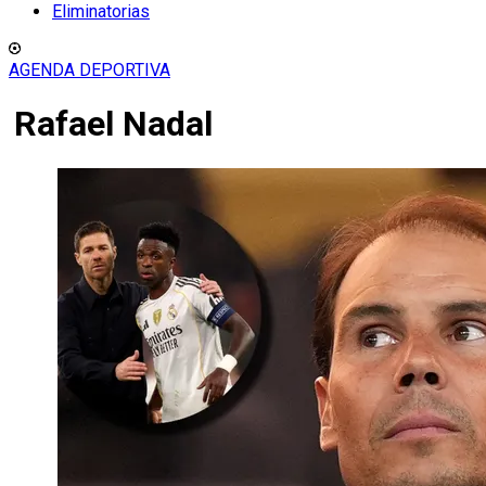
Eliminatorias
AGENDA DEPORTIVA
Rafael Nadal