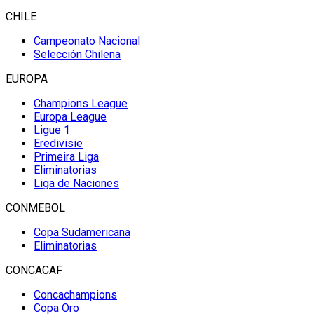
CHILE
Campeonato Nacional
Selección Chilena
EUROPA
Champions League
Europa League
Ligue 1
Eredivisie
Primeira Liga
Eliminatorias
Liga de Naciones
CONMEBOL
Copa Sudamericana
Eliminatorias
CONCACAF
Concachampions
Copa Oro