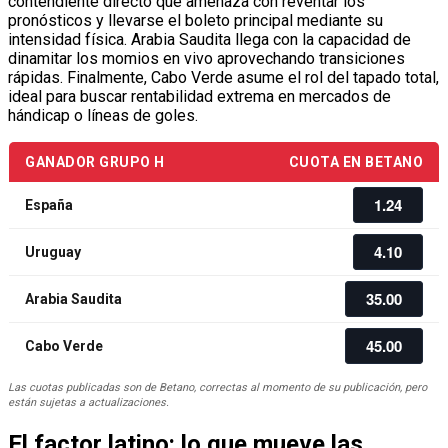
contendiente directo que amenaza con reventar los
pronósticos y llevarse el boleto principal mediante su
intensidad física. Arabia Saudita llega con la capacidad de
dinamitar los momios en vivo aprovechando transiciones
rápidas. Finalmente, Cabo Verde asume el rol del tapado total,
ideal para buscar rentabilidad extrema en mercados de
hándicap o líneas de goles.
GANADOR GRUPO H
CUOTA EN BETANO
1.24
España
4.10
Uruguay
35.00
Arabia Saudita
45.00
Cabo Verde
Las cuotas publicadas son de Betano, correctas al momento de su publicación, pero
están sujetas a actualizaciones.
El factor latino: lo que mueve las