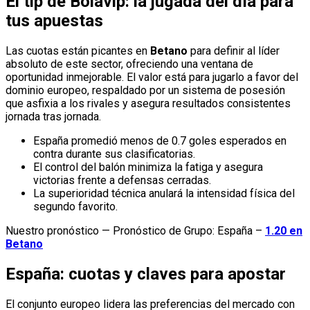
El tip de Bolavip: la jugada del día para
tus apuestas
Las cuotas están picantes en
Betano
para definir al líder
absoluto de este sector, ofreciendo una ventana de
oportunidad inmejorable. El valor está para jugarlo a favor del
dominio europeo, respaldado por un sistema de posesión
que asfixia a los rivales y asegura resultados consistentes
jornada tras jornada.
España promedió menos de 0.7 goles esperados en
contra durante sus clasificatorias.
El control del balón minimiza la fatiga y asegura
victorias frente a defensas cerradas.
La superioridad técnica anulará la intensidad física del
segundo favorito.
Nuestro pronóstico — Pronóstico de Grupo: España –
1.20 en
Betano
España: cuotas y claves para apostar
El conjunto europeo lidera las preferencias del mercado con