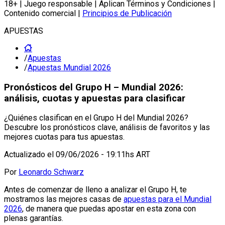
18+ | Juego responsable | Aplican Términos y Condiciones |
Contenido comercial |
Principios de Publicación
APUESTAS
/
Apuestas
/
Apuestas Mundial 2026
Pronósticos del Grupo H – Mundial 2026:
análisis, cuotas y apuestas para clasificar
¿Quiénes clasifican en el Grupo H del Mundial 2026?
Descubre los pronósticos clave, análisis de favoritos y las
mejores cuotas para tus apuestas.
Actualizado el
09/06/2026 - 19:11hs ART
Por
Leonardo Schwarz
Antes de comenzar de lleno a analizar el Grupo H, te
mostramos las mejores casas de
apuestas para el Mundial
2026
, de manera que puedas apostar en esta zona con
plenas garantías.