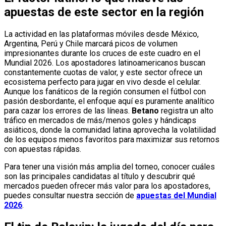
apuestas de este sector en la región
La actividad en las plataformas móviles desde México,
Argentina, Perú y Chile marcará picos de volumen
impresionantes durante los cruces de este cuadro en el
Mundial 2026. Los apostadores latinoamericanos buscan
constantemente cuotas de valor, y este sector ofrece un
ecosistema perfecto para jugar en vivo desde el celular.
Aunque los fanáticos de la región consumen el fútbol con
pasión desbordante, el enfoque aquí es puramente analítico
para cazar los errores de las líneas.
Betano
registra un alto
tráfico en mercados de más/menos goles y hándicaps
asiáticos, donde la comunidad latina aprovecha la volatilidad
de los equipos menos favoritos para maximizar sus retornos
con apuestas rápidas.
Para tener una visión más amplia del torneo, conocer cuáles
son las principales candidatas al título y descubrir qué
mercados pueden ofrecer más valor para los apostadores,
puedes consultar nuestra sección de
apuestas del Mundial
2026
.