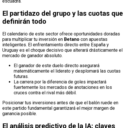
escuadra.
El partidazo del grupo y las cuotas que
definirán todo
El calendario de este sector ofrece oportunidades doradas
para multiplicar tu inversión en
Betano
con apuestas
inteligentes. El enfrentamiento directo entre España y
Uruguay es el choque decisivo que alterará drásticamente el
mercado de ganador absoluto.
El ganador de este duelo directo asegurará
matemáticamente el liderato y desplomará las cuotas
futuras.
La carrera por la diferencia de goles impactará
fuertemente los mercados de anotaciones en los
cruces contra el rival más débil.
Posicionar tus inversiones antes de que el balón ruede en
este partido fundamental garantizará el mejor margen de
ganancia posible.
El análisis predictivo de la IA: claves