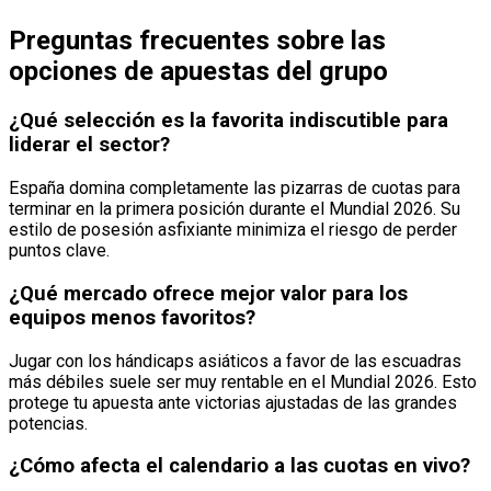
Preguntas frecuentes sobre las
opciones de apuestas del grupo
¿Qué selección es la favorita indiscutible para
liderar el sector?
España domina completamente las pizarras de cuotas para
terminar en la primera posición durante el Mundial 2026. Su
estilo de posesión asfixiante minimiza el riesgo de perder
puntos clave.
¿Qué mercado ofrece mejor valor para los
equipos menos favoritos?
Jugar con los hándicaps asiáticos a favor de las escuadras
más débiles suele ser muy rentable en el Mundial 2026. Esto
protege tu apuesta ante victorias ajustadas de las grandes
potencias.
¿Cómo afecta el calendario a las cuotas en vivo?