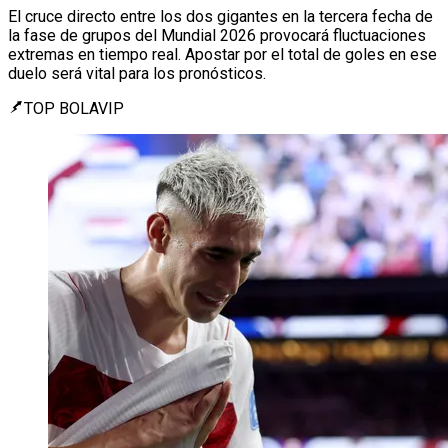
El cruce directo entre los dos gigantes en la tercera fecha de
la fase de grupos del Mundial 2026 provocará fluctuaciones
extremas en tiempo real. Apostar por el total de goles en ese
duelo será vital para los pronósticos.
TOP BOLAVIP