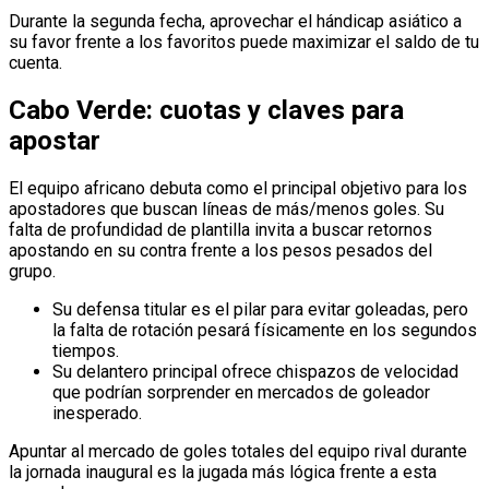
Durante la segunda fecha, aprovechar el hándicap asiático a
su favor frente a los favoritos puede maximizar el saldo de tu
cuenta.
Cabo Verde: cuotas y claves para
apostar
El equipo africano debuta como el principal objetivo para los
apostadores que buscan líneas de más/menos goles. Su
falta de profundidad de plantilla invita a buscar retornos
apostando en su contra frente a los pesos pesados del
grupo.
Su defensa titular es el pilar para evitar goleadas, pero
la falta de rotación pesará físicamente en los segundos
tiempos.
Su delantero principal ofrece chispazos de velocidad
que podrían sorprender en mercados de goleador
inesperado.
Apuntar al mercado de goles totales del equipo rival durante
la jornada inaugural es la jugada más lógica frente a esta