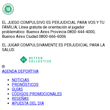
EL JUEGO COMPULSIVO ES PERJUDICIAL PARA VOS Y TU
FAMILIA, Línea gratuita de orientación al jugador
problemático: Buenos Aires Provincia 0800-444-4000,
Buenos Aires Ciudad 0800-666-6006
EL JUGAR COMPULSIVAMENTE ES PERJUDICIAL PARA LA
SALUD.
AGENDA DEPORTIVA
NOTICIAS
PRONÓSTICOS
GUÍAS
CÓDIGOS PROMOCIONALES
RESEÑAS
APUESTA DEL DÍA