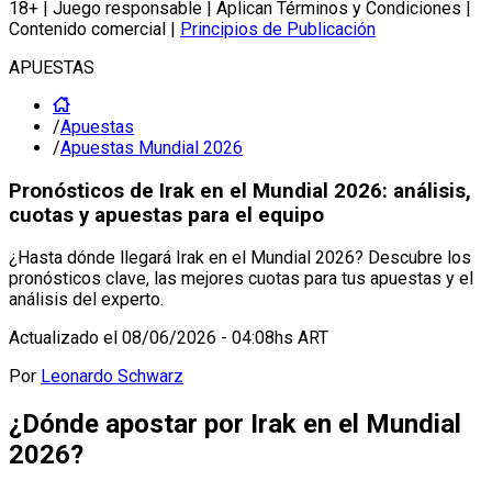
18+ | Juego responsable | Aplican Términos y Condiciones |
Contenido comercial |
Principios de Publicación
APUESTAS
/
Apuestas
/
Apuestas Mundial 2026
Pronósticos de Irak en el Mundial 2026: análisis,
cuotas y apuestas para el equipo
¿Hasta dónde llegará Irak en el Mundial 2026? Descubre los
pronósticos clave, las mejores cuotas para tus apuestas y el
análisis del experto.
Actualizado el
08/06/2026 - 04:08hs ART
Por
Leonardo Schwarz
¿Dónde apostar por Irak en el Mundial
2026?