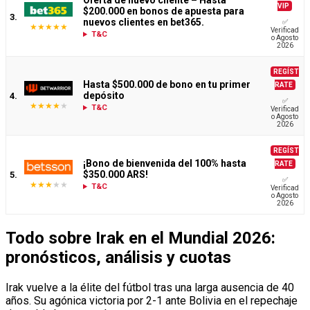
Oferta de nuevo cliente – Hasta
VIP
$200.000 en bonos de apuesta para
3.
nuevos clientes en bet365.
✅
★★★★★
Verificad
T&C
o Agosto
2026
REGÍST
Hasta $500.000 de bono en tu primer
RATE
depósito
4.
✅
★★★★
★
T&C
Verificad
o Agosto
2026
REGÍST
¡Bono de bienvenida del 100% hasta
RATE
$350.000 ARS!
5.
✅
★★★
★★
T&C
Verificad
o Agosto
2026
Todo sobre Irak en el Mundial 2026:
pronósticos, análisis y cuotas
Irak vuelve a la élite del fútbol tras una larga ausencia de 40
años. Su agónica victoria por 2-1 ante Bolivia en el repechaje