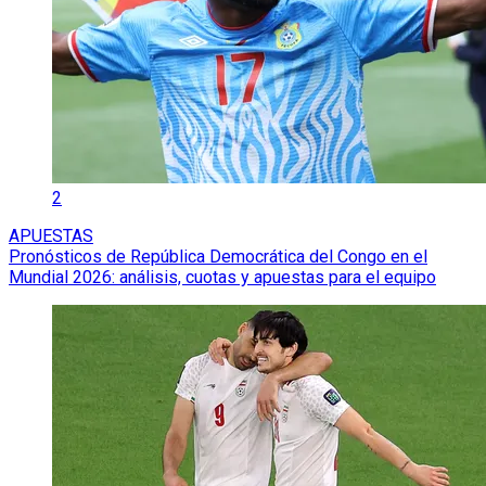
2
APUESTAS
Pronósticos de República Democrática del Congo en el
Mundial 2026: análisis, cuotas y apuestas para el equipo