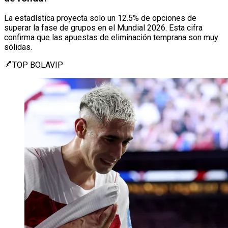
La estadística proyecta solo un 12.5% de opciones de
superar la fase de grupos en el Mundial 2026. Esta cifra
confirma que las apuestas de eliminación temprana son muy
sólidas.
TOP BOLAVIP