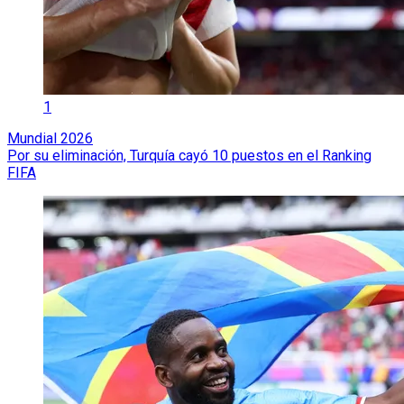
1
Mundial 2026
Por su eliminación, Turquía cayó 10 puestos en el Ranking
FIFA