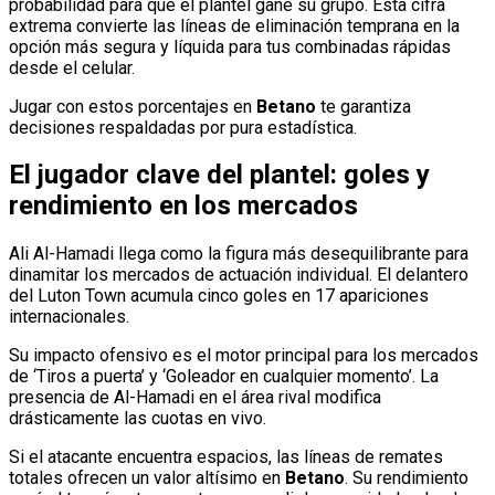
probabilidad para que el plantel gane su grupo. Esta cifra
extrema convierte las líneas de eliminación temprana en la
opción más segura y líquida para tus combinadas rápidas
desde el celular.
Jugar con estos porcentajes en
Betano
te garantiza
decisiones respaldadas por pura estadística.
El jugador clave del plantel: goles y
rendimiento en los mercados
Ali Al-Hamadi llega como la figura más desequilibrante para
dinamitar los mercados de actuación individual. El delantero
del Luton Town acumula cinco goles en 17 apariciones
internacionales.
Su impacto ofensivo es el motor principal para los mercados
de ‘Tiros a puerta’ y ‘Goleador en cualquier momento’. La
presencia de Al-Hamadi en el área rival modifica
drásticamente las cuotas en vivo.
Si el atacante encuentra espacios, las líneas de remates
totales ofrecen un valor altísimo en
Betano
. Su rendimiento