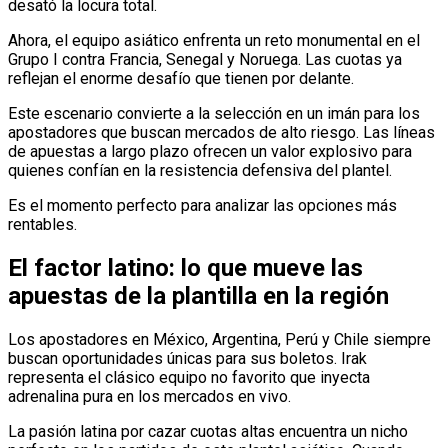
desató la locura total.
Ahora, el equipo asiático enfrenta un reto monumental en el
Grupo I contra Francia, Senegal y Noruega. Las cuotas ya
reflejan el enorme desafío que tienen por delante.
Este escenario convierte a la selección en un imán para los
apostadores que buscan mercados de alto riesgo. Las líneas
de apuestas a largo plazo ofrecen un valor explosivo para
quienes confían en la resistencia defensiva del plantel.
Es el momento perfecto para analizar las opciones más
rentables.
El factor latino: lo que mueve las
apuestas de la plantilla en la región
Los apostadores en México, Argentina, Perú y Chile siempre
buscan oportunidades únicas para sus boletos. Irak
representa el clásico equipo no favorito que inyecta
adrenalina pura en los mercados en vivo.
La pasión latina por cazar cuotas altas encuentra un nicho