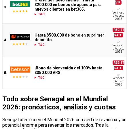
Oferta de nuevo cliente – Hasta
VIP
$200.000 en bonos de apuesta para
3.
nuevos clientes en bet365.
✅
★★★★★
Verificad
T&C
o Agosto
2026
REGÍST
Hasta $500.000 de bono en tu primer
RATE
depósito
4.
✅
★★★★
★
T&C
Verificad
o Agosto
2026
REGÍST
¡Bono de bienvenida del 100% hasta
RATE
$350.000 ARS!
5.
✅
★★★
★★
T&C
Verificad
o Agosto
2026
Todo sobre Senegal en el Mundial
2026: pronósticos, análisis y cuotas
Senegal aterriza en el Mundial 2026 con sed de revancha y un
potencial enorme para reventar los mercados. Tras la