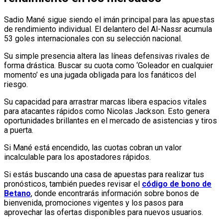
Sadio Mané sigue siendo el imán principal para las apuestas
de rendimiento individual. El delantero del Al-Nassr acumula
53 goles internacionales con su selección nacional.
Su simple presencia altera las líneas defensivas rivales de
forma drástica. Buscar su cuota como ‘Goleador en cualquier
momento’ es una jugada obligada para los fanáticos del
riesgo.
Su capacidad para arrastrar marcas libera espacios vitales
para atacantes rápidos como Nicolas Jackson. Esto genera
oportunidades brillantes en el mercado de asistencias y tiros
a puerta.
Si Mané está encendido, las cuotas cobran un valor
incalculable para los apostadores rápidos.
Si estás buscando una casa de apuestas para realizar tus
pronósticos, también puedes revisar el
código de bono de
Betano
, donde encontrarás información sobre bonos de
bienvenida, promociones vigentes y los pasos para
aprovechar las ofertas disponibles para nuevos usuarios.