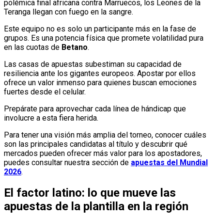
polémica final africana contra Marruecos, los Leones de la
Teranga llegan con fuego en la sangre.
Este equipo no es solo un participante más en la fase de
grupos. Es una potencia física que promete volatilidad pura
en las cuotas de
Betano
.
Las casas de apuestas subestiman su capacidad de
resiliencia ante los gigantes europeos. Apostar por ellos
ofrece un valor inmenso para quienes buscan emociones
fuertes desde el celular.
Prepárate para aprovechar cada línea de hándicap que
involucre a esta fiera herida.
Para tener una visión más amplia del torneo, conocer cuáles
son las principales candidatas al título y descubrir qué
mercados pueden ofrecer más valor para los apostadores,
puedes consultar nuestra sección de
apuestas del Mundial
2026
.
El factor latino: lo que mueve las
apuestas de la plantilla en la región