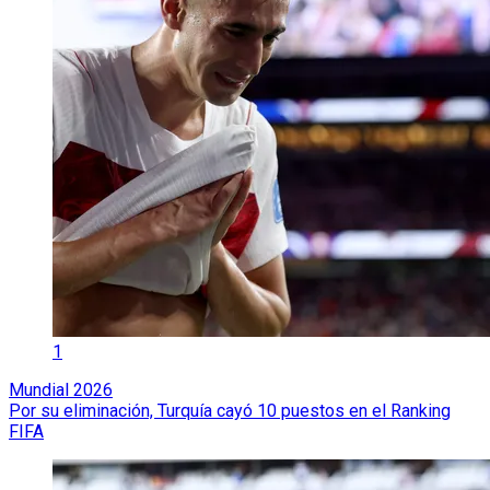
1
Mundial 2026
Por su eliminación, Turquía cayó 10 puestos en el Ranking
FIFA