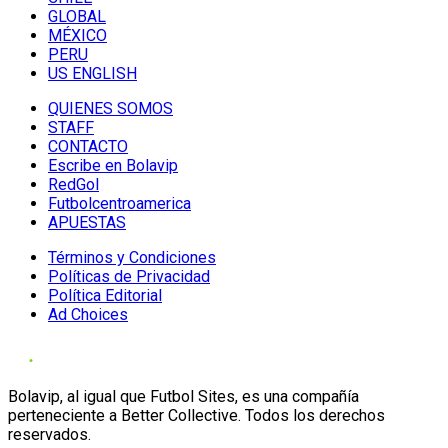
GLOBAL
MÉXICO
PERU
US ENGLISH
QUIENES SOMOS
STAFF
CONTACTO
Escribe en Bolavip
RedGol
Futbolcentroamerica
APUESTAS
Términos y Condiciones
Políticas de Privacidad
Política Editorial
Ad Choices
Bolavip, al igual que Futbol Sites, es una compañía
perteneciente a Better Collective. Todos los derechos
reservados.