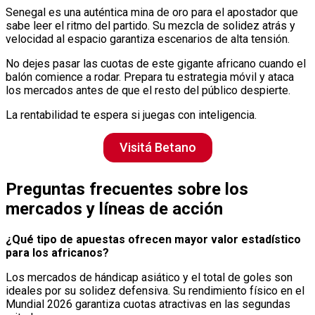
Senegal es una auténtica mina de oro para el apostador que
sabe leer el ritmo del partido. Su mezcla de solidez atrás y
velocidad al espacio garantiza escenarios de alta tensión.
No dejes pasar las cuotas de este gigante africano cuando el
balón comience a rodar. Prepara tu estrategia móvil y ataca
los mercados antes de que el resto del público despierte.
La rentabilidad te espera si juegas con inteligencia.
Preguntas frecuentes sobre los
mercados y líneas de acción
¿Qué tipo de apuestas ofrecen mayor valor estadístico
para los africanos?
Los mercados de hándicap asiático y el total de goles son
ideales por su solidez defensiva. Su rendimiento físico en el
Mundial 2026 garantiza cuotas atractivas en las segundas