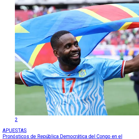
2
APUESTAS
Pronósticos de República Democrática del Congo en el