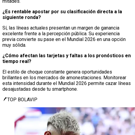
mitades.
¿Es rentable apostar por su clasificación directa a la
siguiente ronda?
Sí, las líneas actuales presentan un margen de ganancia
excelente frente a la percepción pública. Su experiencia
previa convierte su pase en el Mundial 2026 en una opción
muy sólida.
¿Cómo afectan las tarjetas y faltas a los pronósticos en
tiempo real?
El estilo de choque constante genera oportunidades
brillantes en los mercados de amonestaciones. Monitorear
esta intensidad durante el Mundial 2026 permite cazar líneas
desajustadas desde tu smartphone.
TOP BOLAVIP