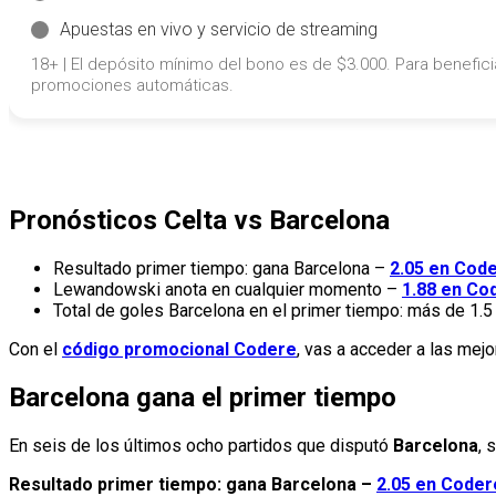
Pronósticos Celta vs Barcelona
Resultado primer tiempo: gana Barcelona –
2.05 en Cod
Lewandowski anota en cualquier momento –
1.88 en Co
Total de goles Barcelona en el primer tiempo: más de 1.
Con el
código promocional Codere
, vas a acceder a las mej
Barcelona gana el primer tiempo
En seis de los últimos ocho partidos que disputó
Barcelona
, 
Resultado primer tiempo: gana Barcelona –
2.05 en Coder