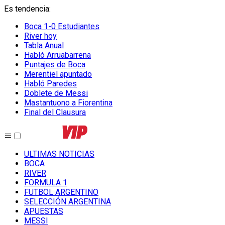
Es tendencia
:
Boca 1-0 Estudiantes
River hoy
Tabla Anual
Habló Arruabarrena
Puntajes de Boca
Merentiel apuntado
Habló Paredes
Doblete de Messi
Mastantuono a Fiorentina
Final del Clausura
ULTIMAS NOTICIAS
BOCA
RIVER
FORMULA 1
FUTBOL ARGENTINO
SELECCIÓN ARGENTINA
APUESTAS
MESSI