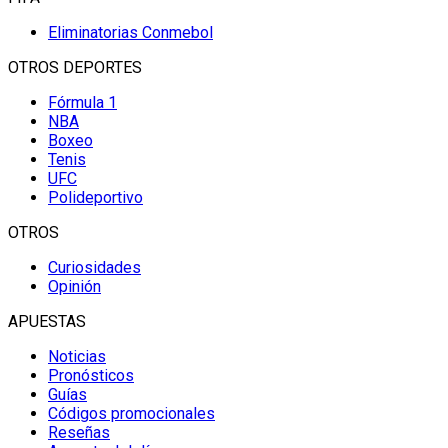
Eliminatorias Conmebol
OTROS DEPORTES
Fórmula 1
NBA
Boxeo
Tenis
UFC
Polideportivo
OTROS
Curiosidades
Opinión
APUESTAS
Noticias
Pronósticos
Guías
Códigos promocionales
Reseñas