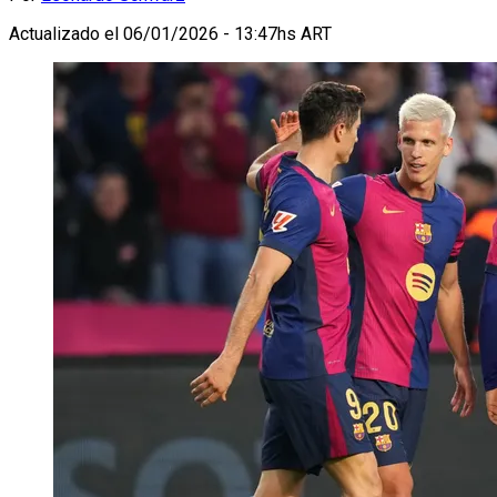
Actualizado el
06/01/2026 - 13:47hs ART