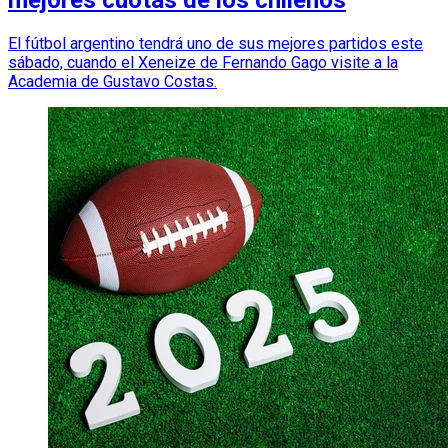
mejores cuotas de los chilenos
El fútbol argentino tendrá uno de sus mejores partidos este
sábado, cuando el Xeneize de Fernando Gago visite a la
Academia de Gustavo Costas.