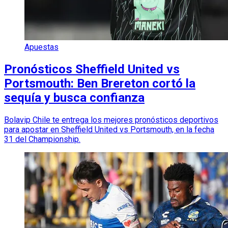
Apuestas
Pronósticos Sheffield United vs
Portsmouth: Ben Brereton cortó la
sequía y busca confianza
Bolavip Chile te entrega los mejores pronósticos deportivos
para apostar en Sheffield United vs Portsmouth, en la fecha
31 del Championship.