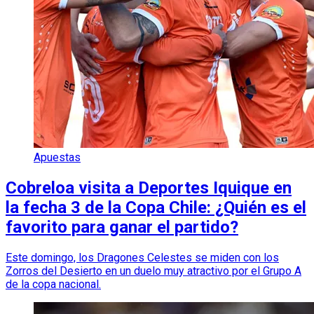
Apuestas
Cobreloa visita a Deportes Iquique en
la fecha 3 de la Copa Chile: ¿Quién es el
favorito para ganar el partido?
Este domingo, los Dragones Celestes se miden con los
Zorros del Desierto en un duelo muy atractivo por el Grupo A
de la copa nacional.