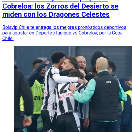
Cobreloa: los Zorros del Desierto se
miden con los Dragones Celestes
Bolavip Chile te entrega los mejores pronósticos deportivos
para apostar en Deportes Iquique vs Cobreloa, por la Copa
Chile.