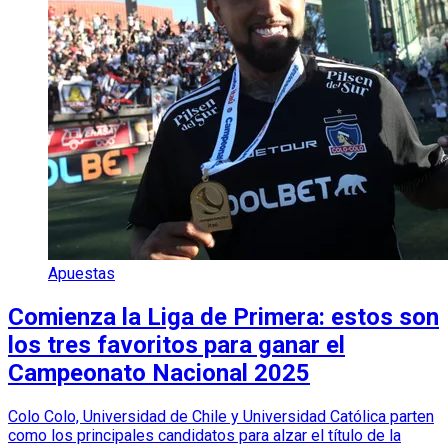
Apuestas
Comienza la Liga de Primera: estos son
los tres favoritos para ganar el
Campeonato Nacional 2025
Colo Colo, Universidad de Chile y Universidad Católica parten
como los principales candidatos para alzar el título de la