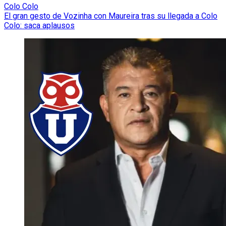
Colo Colo
El gran gesto de Vozinha con Maureira tras su llegada a Colo
Colo: saca aplausos