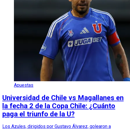
Apuestas
Universidad de Chile vs Magallanes en
la fecha 2 de la Copa Chile: ¿Cuánto
paga el triunfo de la U?
Los Azules, dirigidos por Gustavo Álvarez, golearon a