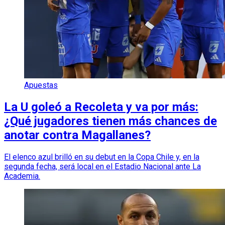
Apuestas
La U goleó a Recoleta y va por más:
¿Qué jugadores tienen más chances de
anotar contra Magallanes?
El elenco azul brilló en su debut en la Copa Chile y, en la
segunda fecha, será local en el Estadio Nacional ante La
Academia.