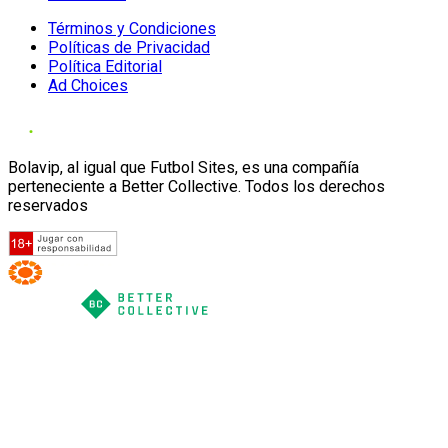
Términos y Condiciones
Políticas de Privacidad
Política Editorial
Ad Choices
Bolavip, al igual que Futbol Sites, es una compañía
perteneciente a Better Collective. Todos los derechos
reservados