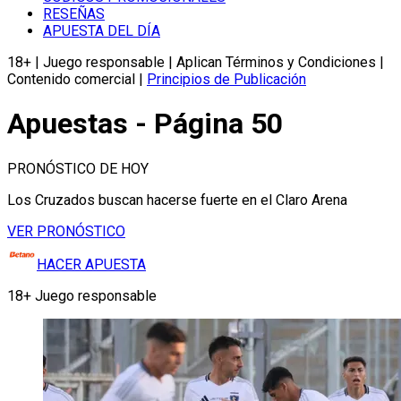
RESEÑAS
APUESTA DEL DÍA
18+ | Juego responsable | Aplican Términos y Condiciones |
Contenido comercial |
Principios de Publicación
Apuestas - Página 50
PRONÓSTICO DE HOY
Los Cruzados buscan hacerse fuerte en el Claro Arena
VER PRONÓSTICO
HACER APUESTA
18+ Juego responsable