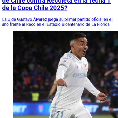
de Chile contra Recoleta en la fecha 1
de la Copa Chile 2025?
La U de Gustavo Álvarez juega su primer partido oficial en el
año frente al Reco en el Estadio Bicentenario de La Florida.