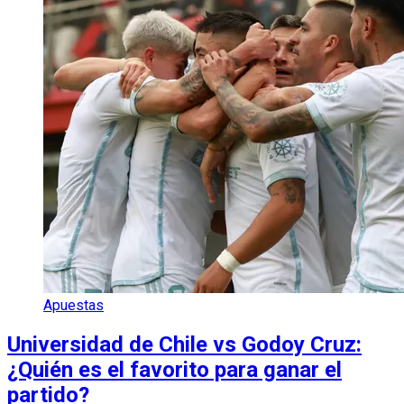
Apuestas
Universidad de Chile vs Godoy Cruz:
¿Quién es el favorito para ganar el
partido?