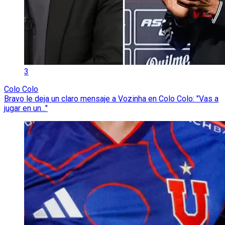
3
Colo Colo
Bravo le deja un claro mensaje a Vozinha en Colo Colo: "Vas a
jugar en un..."