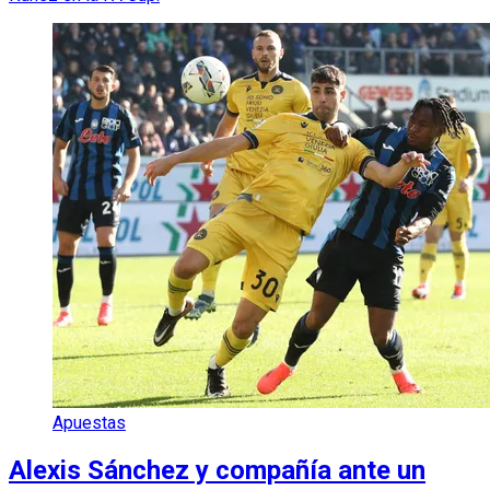
Apuestas
Alexis Sánchez y compañía ante un