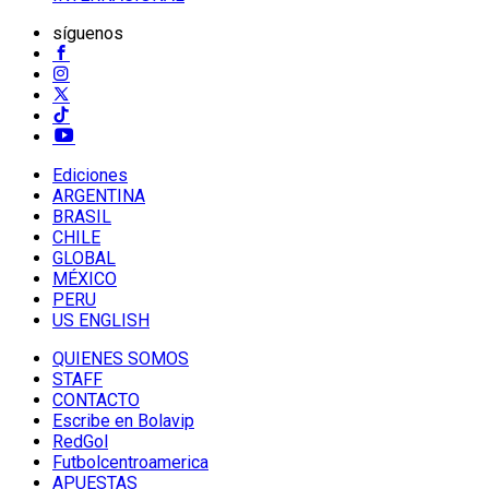
síguenos
Ediciones
ARGENTINA
BRASIL
CHILE
GLOBAL
MÉXICO
PERU
US ENGLISH
QUIENES SOMOS
STAFF
CONTACTO
Escribe en Bolavip
RedGol
Futbolcentroamerica
APUESTAS