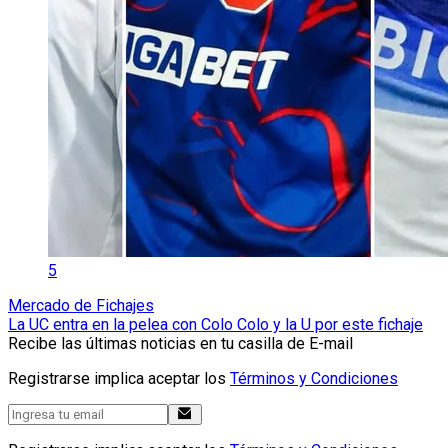
5
Mercado de Fichajes
La UC entra en la pelea con Colo Colo y la U por este fichaje
Recibe las últimas noticias en tu casilla de E-mail
Registrarse implica aceptar los
Términos y Condiciones