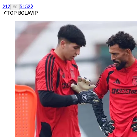
1
2
51
52
50
TOP BOLAVIP