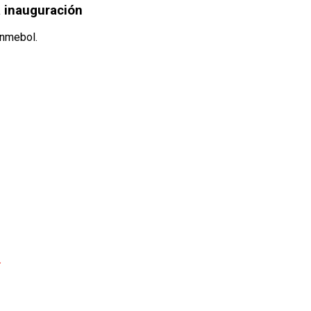
a inauguración
onmebol.