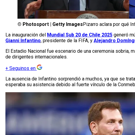
©
Photosport | Getty Images
Pizarro aclara por qué I
La inauguración del
Mundial Sub 20 de Chile 2025
generó múl
Gianni Infantino
, presidente de la FIFA, y
Alejandro Domín
El Estadio Nacional fue escenario de una ceremonia sobria, m
de dirigentes internacionales.
+
Seguinos en
La ausencia de Infantino sorprendió a muchos, ya que se trata
esperaba su asistencia debido al fuerte vínculo de la Conmeb