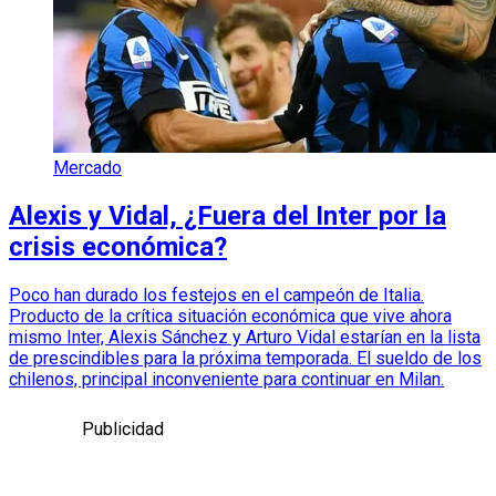
Mercado
Alexis y Vidal, ¿Fuera del Inter por la
crisis económica?
Poco han durado los festejos en el campeón de Italia.
Producto de la crítica situación económica que vive ahora
mismo Inter, Alexis Sánchez y Arturo Vidal estarían en la lista
de prescindibles para la próxima temporada. El sueldo de los
chilenos, principal inconveniente para continuar en Milan.
Publicidad