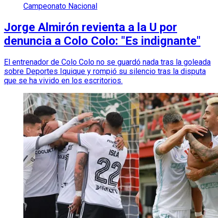
Campeonato Nacional
Jorge Almirón revienta a la U por
denuncia a Colo Colo: "Es indignante"
El entrenador de Colo Colo no se guardó nada tras la goleada
sobre Deportes Iquique y rompió su silencio tras la disputa
que se ha vivido en los escritorios.