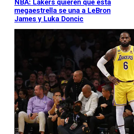
NBA: Lakers quieren que esta
megaestrella se una a LeBron
James y Luka Doncic