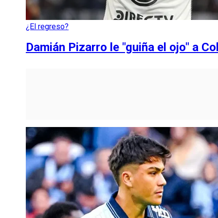
¿El regreso?
Damián Pizarro le "guiña el ojo" a C