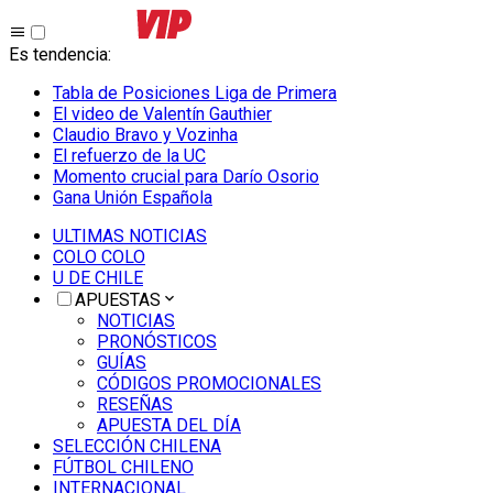
Es tendencia
:
Tabla de Posiciones Liga de Primera
El video de Valentín Gauthier
Claudio Bravo y Vozinha
El refuerzo de la UC
Momento crucial para Darío Osorio
Gana Unión Española
ULTIMAS NOTICIAS
COLO COLO
U DE CHILE
APUESTAS
NOTICIAS
PRONÓSTICOS
GUÍAS
CÓDIGOS PROMOCIONALES
RESEÑAS
APUESTA DEL DÍA
SELECCIÓN CHILENA
FÚTBOL CHILENO
INTERNACIONAL