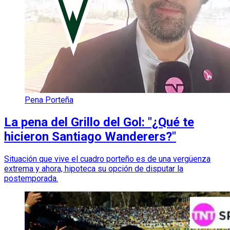
Pena Porteña
La pena del Grillo del Gol: "¿Qué te
hicieron Santiago Wanderers?"
Situación que vive el cuadro porteño es de una vergüenza
extrema y ahora, hipoteca su opción de disputar la
postemporada.