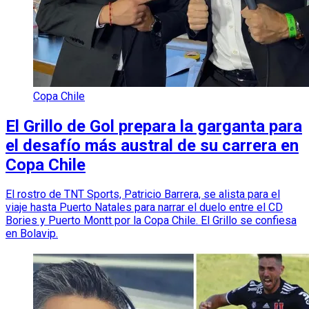
Copa Chile
El Grillo de Gol prepara la garganta para
el desafío más austral de su carrera en
Copa Chile
El rostro de TNT Sports, Patricio Barrera, se alista para el
viaje hasta Puerto Natales para narrar el duelo entre el CD
Bories y Puerto Montt por la Copa Chile. El Grillo se confiesa
en Bolavip.