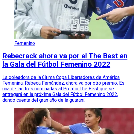
Femenino
Rebecrack ahora va por el The Best en
la Gala del Fútbol Femenino 2022
La goleadora de la última Copa Libertadores de América
Femenina, Rebeca Fernández, ahora va por otro premio. Es
una de las tres nominadas al Premio The Best que se
entregará en la próxima Gala del Fútbol Femenino 2022,
dando cuenta del gran año de la guaraní.