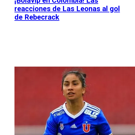
¡Bolavip en Colombia! Las
reacciones de Las Leonas al gol
de Rebecrack