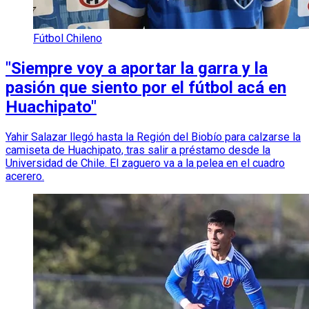
Fútbol Chileno
"Siempre voy a aportar la garra y la
pasión que siento por el fútbol acá en
Huachipato"
Yahir Salazar llegó hasta la Región del Biobío para calzarse la
camiseta de Huachipato, tras salir a préstamo desde la
Universidad de Chile. El zaguero va a la pelea en el cuadro
acerero.