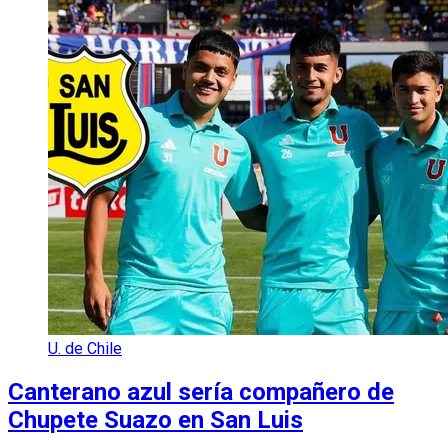
U. de Chile
Canterano azul sería compañero de
Chupete Suazo en San Luis