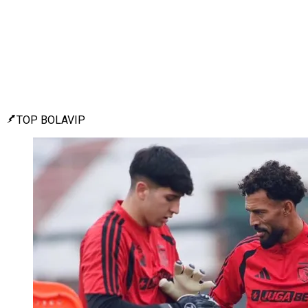
TOP BOLAVIP