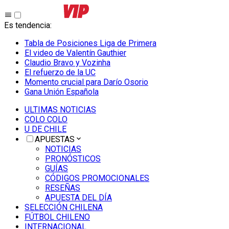
Es tendencia
:
Tabla de Posiciones Liga de Primera
El video de Valentín Gauthier
Claudio Bravo y Vozinha
El refuerzo de la UC
Momento crucial para Darío Osorio
Gana Unión Española
ULTIMAS NOTICIAS
COLO COLO
U DE CHILE
APUESTAS
NOTICIAS
PRONÓSTICOS
GUÍAS
CÓDIGOS PROMOCIONALES
RESEÑAS
APUESTA DEL DÍA
SELECCIÓN CHILENA
FÚTBOL CHILENO
INTERNACIONAL