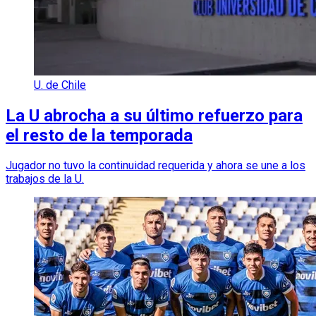
U. de Chile
La U abrocha a su último refuerzo para
el resto de la temporada
Jugador no tuvo la continuidad requerida y ahora se une a los
trabajos de la U.