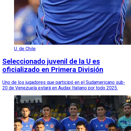
U. de Chile
Seleccionado juvenil de la U es
oficializado en Primera División
Uno de los jugadores que participó en el Sudamericano sub-
20 de Venezuela estará en Audax Italiano por todo 2025.