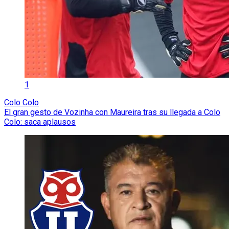
1
Colo Colo
El gran gesto de Vozinha con Maureira tras su llegada a Colo
Colo: saca aplausos