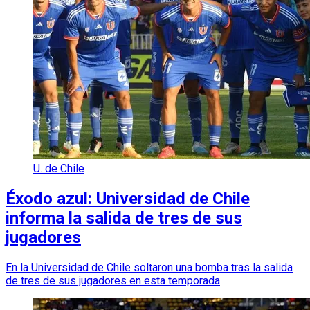
U. de Chile
Éxodo azul: Universidad de Chile
informa la salida de tres de sus
jugadores
En la Universidad de Chile soltaron una bomba tras la salida
de tres de sus jugadores en esta temporada