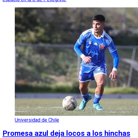
Universidad de Chile
Promesa azul deja locos a los hinchas