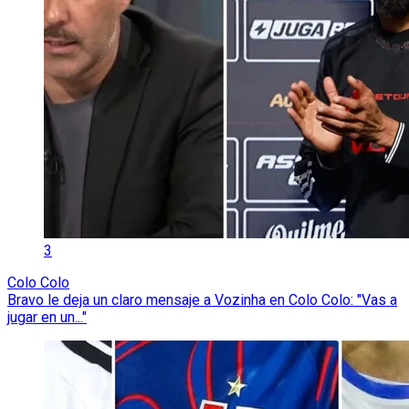
3
Colo Colo
Bravo le deja un claro mensaje a Vozinha en Colo Colo: "Vas a
jugar en un..."