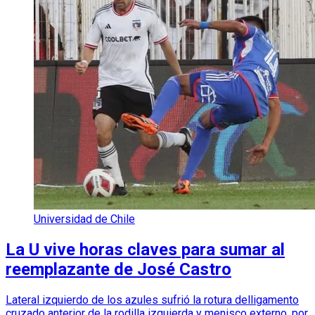
Universidad de Chile
La U vive horas claves para sumar al
reemplazante de José Castro
Lateral izquierdo de los azules sufrió la rotura delligamento
cruzado anterior de la rodilla izquierda y menisco externo, por