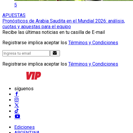
5
APUESTAS
Pronósticos de Arabia Saudita en el Mundial 2026: análisis,
cuotas y apuestas para el equipo
Recibe las últimas noticias en tu casilla de E-mail
Registrarse implica aceptar los
Términos y Condiciones
Registrarse implica aceptar los
Términos y Condiciones
síguenos
Ediciones
ARGENTINA