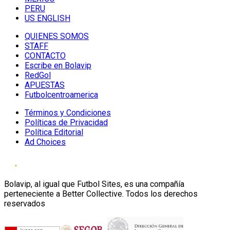
PERU
US ENGLISH
QUIENES SOMOS
STAFF
CONTACTO
Escribe en Bolavip
RedGol
APUESTAS
Futbolcentroamerica
Términos y Condiciones
Políticas de Privacidad
Política Editorial
Ad Choices
Bolavip, al igual que Futbol Sites, es una compañía
perteneciente a Better Collective. Todos los derechos
reservados