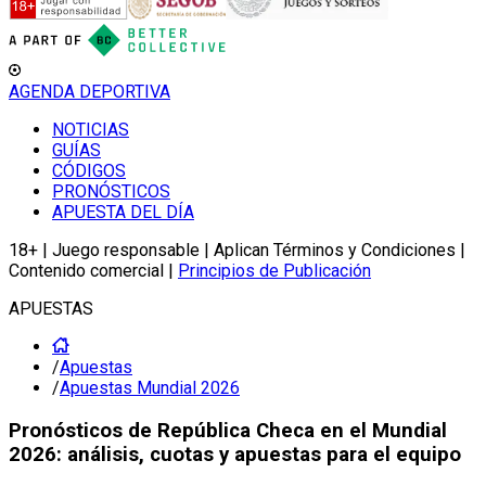
AGENDA DEPORTIVA
NOTICIAS
GUÍAS
CÓDIGOS
PRONÓSTICOS
APUESTA DEL DÍA
18+ | Juego responsable | Aplican Términos y Condiciones |
Contenido comercial |
Principios de Publicación
APUESTAS
/
Apuestas
/
Apuestas Mundial 2026
Pronósticos de República Checa en el Mundial
2026: análisis, cuotas y apuestas para el equipo