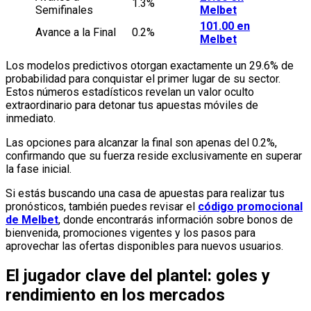
1.3%
Semifinales
Melbet
101.00 en
Avance a la Final
0.2%
Melbet
Los modelos predictivos otorgan exactamente un 29.6% de
probabilidad para conquistar el primer lugar de su sector.
Estos números estadísticos revelan un valor oculto
extraordinario para detonar tus apuestas móviles de
inmediato.
Las opciones para alcanzar la final son apenas del 0.2%,
confirmando que su fuerza reside exclusivamente en superar
la fase inicial.
Si estás buscando una casa de apuestas para realizar tus
pronósticos, también puedes revisar el
código promocional
de Melbet
, donde encontrarás información sobre bonos de
bienvenida, promociones vigentes y los pasos para
aprovechar las ofertas disponibles para nuevos usuarios.
El jugador clave del plantel: goles y
rendimiento en los mercados