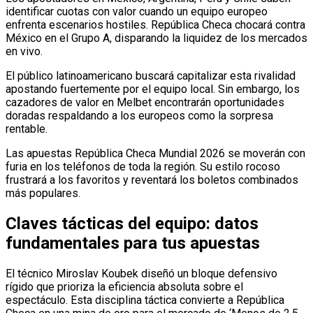
identificar cuotas con valor cuando un equipo europeo
enfrenta escenarios hostiles. República Checa chocará contra
México en el Grupo A, disparando la liquidez de los mercados
en vivo.
El público latinoamericano buscará capitalizar esta rivalidad
apostando fuertemente por el equipo local. Sin embargo, los
cazadores de valor en Melbet encontrarán oportunidades
doradas respaldando a los europeos como la sorpresa
rentable.
Las apuestas República Checa Mundial 2026 se moverán con
furia en los teléfonos de toda la región. Su estilo rocoso
frustrará a los favoritos y reventará los boletos combinados
más populares.
Claves tácticas del equipo: datos
fundamentales para tus apuestas
El técnico Miroslav Koubek diseñó un bloque defensivo
rígido que prioriza la eficiencia absoluta sobre el
espectáculo. Esta disciplina táctica convierte a República