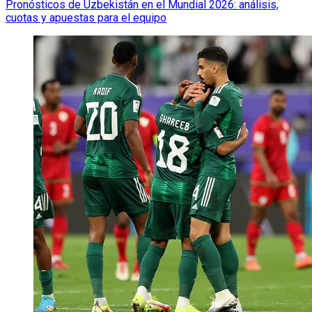
Pronósticos de Uzbekistán en el Mundial 2026: análisis,
cuotas y apuestas para el equipo