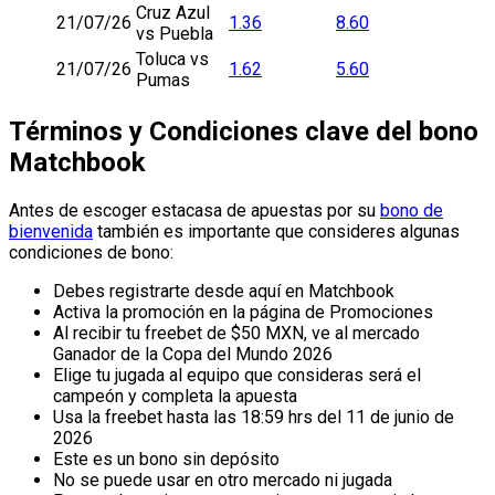
Cruz Azul
21/07/26
1.36
8.60
vs Puebla
Toluca vs
21/07/26
1.62
5.60
Pumas
Términos y Condiciones clave del bono
Matchbook
Antes de escoger estacasa de apuestas por su
bono de
bienvenida
también es importante que consideres algunas
condiciones de bono:
Debes registrarte desde aquí en Matchbook
Activa la promoción en la página de Promociones
Al recibir tu freebet de $50 MXN, ve al mercado
Ganador de la Copa del Mundo 2026
Elige tu jugada al equipo que consideras será el
campeón y completa la apuesta
Usa la freebet hasta las 18:59 hrs del 11 de junio de
2026
Este es un bono sin depósito
No se puede usar en otro mercado ni jugada