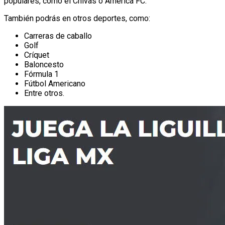
populares, como el Chivas o América FC.
También podrás en otros deportes, como:
Carreras de caballo
Golf
Críquet
Baloncesto
Fórmula 1
Fútbol Americano
Entre otros.