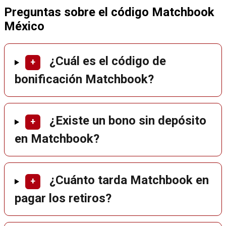
Preguntas sobre el código Matchbook
México
¿Cuál es el código de
+
bonificación Matchbook?
¿Existe un bono sin depósito
+
en Matchbook?
¿Cuánto tarda Matchbook en
+
pagar los retiros?