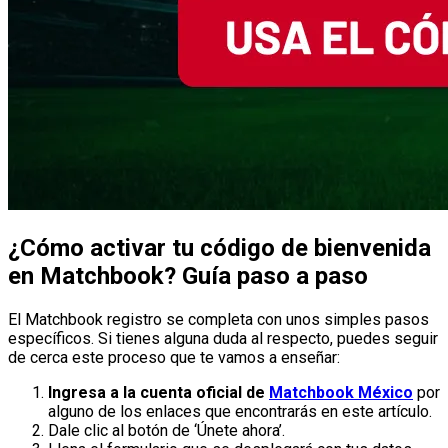
¿Cómo activar tu código de bienvenida
en Matchbook? Guía paso a paso
El Matchbook registro se completa con unos simples pasos
específicos. Si tienes alguna duda al respecto, puedes seguir
de cerca este proceso que te vamos a enseñar:
Ingresa a la cuenta oficial de
Matchbook México
por
alguno de los enlaces que encontrarás en este artículo.
Dale clic al botón de ‘Únete ahora’.