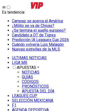
Es tendencia
:
Campaz se acerca al América
¿Milito se va de Chivas?
¿Se termina el sueño europeo?
Candidato a DT de Tigres
Predicción IA Leagues Cup 2026
Cuándo volvería Luis Malagón
Nuevas estrellas de la MLS
ULTIMAS NOTICIAS
LIGA MX
APUESTAS
NOTICIAS
GUÍAS
CÓDIGOS
PRONÓSTICOS
APUESTA DEL DÍA
LEAGUES CUP
SELECCIÓN MEXICANA
F1
AGENDA DEPORTIVA