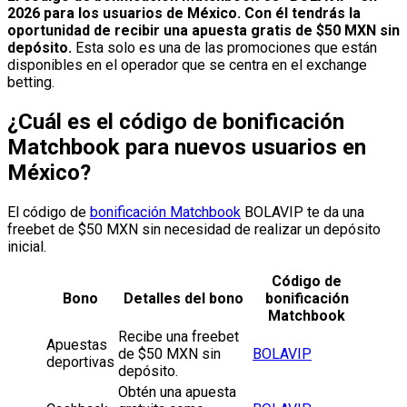
2026 para los usuarios de México. Con él tendrás la
oportunidad de recibir una apuesta gratis de $50 MXN sin
depósito.
Esta solo es una de las promociones que están
disponibles en el operador que se centra en el exchange
betting.
¿Cuál es el código de bonificación
Matchbook para nuevos usuarios en
México?
El código de
bonificación Matchbook
BOLAVIP te da una
freebet de $50 MXN sin necesidad de realizar un depósito
inicial.
Código de
Bono
Detalles del bono
bonificación
Matchbook
Recibe una freebet
Apuestas
de $50 MXN sin
BOLAVIP
deportivas
depósito.
Obtén una apuesta