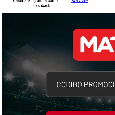
Cashback
gratuita como
BOLAVIP
cashback.