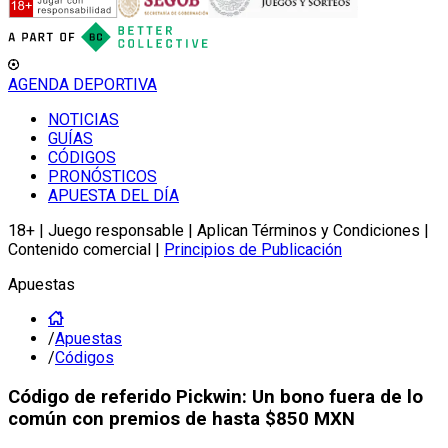
AGENDA DEPORTIVA
NOTICIAS
GUÍAS
CÓDIGOS
PRONÓSTICOS
APUESTA DEL DÍA
18+ | Juego responsable | Aplican Términos y Condiciones |
Contenido comercial |
Principios de Publicación
Apuestas
/
Apuestas
/
Códigos
Código de referido Pickwin: Un bono fuera de lo
común con premios de hasta $850 MXN