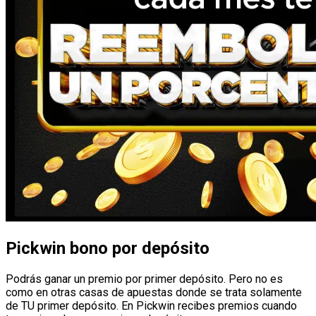
Pickwin bono por depósito
Podrás ganar un premio por primer depósito. Pero no es
como en otras casas de apuestas donde se trata solamente
de TU primer depósito. En Pickwin recibes premios cuando