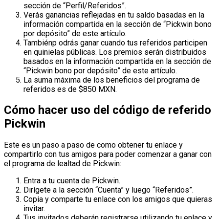
sección de “Perfil/Referidos”.
Verás ganancias reflejadas en tu saldo basadas en la
información compartida en la sección de “Pickwin bono
por depósito” de este artículo.
Tambiénp odrás ganar cuando tus referidos participen
en quinielas públicas. Los premios serán distribuidos
basados en la información compartida en la sección de
“Pickwin bono por depósito” de este artículo.
La suma máxima de los beneficios del programa de
referidos es de $850 MXN.
Cómo hacer uso del código de referido
Pickwin
Este es un paso a paso de como obtener tu enlace y
compartirlo con tus amigos para poder comenzar a ganar con
el programa de lealtad de Pickwin:
Entra a tu cuenta de Pickwin.
Dirígete a la sección “Cuenta” y luego “Referidos”.
Copia y comparte tu enlace con los amigos que quieras
invitar.
Tus invitados deberán registrarse utilizando tu enlace y