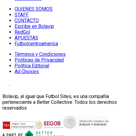
QUIENES SOMOS
STAFF
CONTACTO
Escribe en Bolavip
RedGol
APUESTAS
Futbolcentroamerica
Términos y Condiciones
Políticas de Privacidad
Política Editorial
Ad Choices
Bolavip, al igual que Futbol Sites, es una compañía
perteneciente a Better Collective. Todos los derechos
reservados