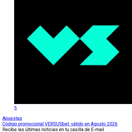
5
Apuestas
Código promocional VERSUSbet: válido en Agosto 2026
Recibe las últimas noticias en tu casilla de E-mail