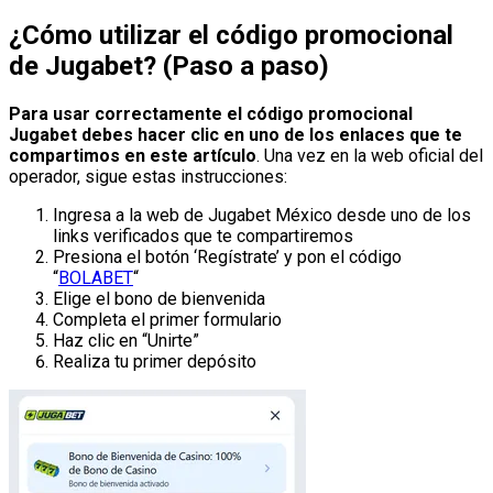
¿Cómo utilizar el código promocional
de Jugabet? (Paso a paso)
Para usar correctamente el código promocional
Jugabet debes hacer clic en uno de los enlaces que te
compartimos en este artículo
. Una vez en la web oficial del
operador, sigue estas instrucciones:
Ingresa a la web de Jugabet México desde uno de los
links verificados que te compartiremos
Presiona el botón ‘Regístrate’ y pon el código
“
BOLABET
“
Elige el bono de bienvenida
Completa el primer formulario
Haz clic en “Unirte”
Realiza tu primer depósito