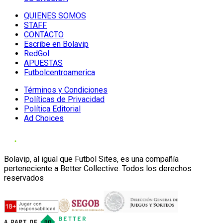
QUIENES SOMOS
STAFF
CONTACTO
Escribe en Bolavip
RedGol
APUESTAS
Futbolcentroamerica
Términos y Condiciones
Políticas de Privacidad
Política Editorial
Ad Choices
Bolavip, al igual que Futbol Sites, es una compañía
perteneciente a Better Collective. Todos los derechos
reservados