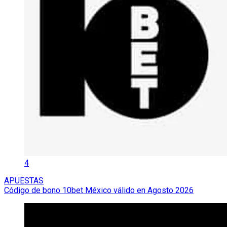
4
APUESTAS
Código de bono 10bet México válido en Agosto 2026