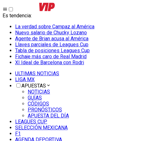
Es tendencia
:
La verdad sobre Campaz al América
Nuevo salario de Chucky Lozano
Agente de Brian acusa al América
Llaves parciales de Leagues Cup
Tabla de posiciones Leagues Cup
Fichaje más caro de Real Madrid
XI Ideal de Barcelona con Rodri
ULTIMAS NOTICIAS
LIGA MX
APUESTAS
NOTICIAS
GUÍAS
CÓDIGOS
PRONÓSTICOS
APUESTA DEL DÍA
LEAGUES CUP
SELECCIÓN MEXICANA
F1
AGENDA DEPORTIVA