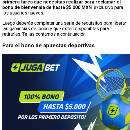
primera tarea que necesitas realizar para reclamar el
bono de bienvenida de hasta $5.000 MXN
, exclusivo para
los usuarios nuevos.
Luego deberás completar una serie de requisitos para liberar
las ganancias del bono y que estén disponibles para
retirarlas. Te las contamos a continuación:
Para el bono de apuestas deportivas