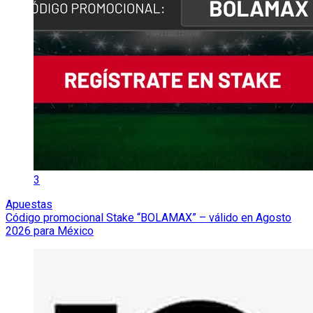
3
Apuestas
Código promocional Stake “BOLAMAX” – válido en Agosto
2026 para México