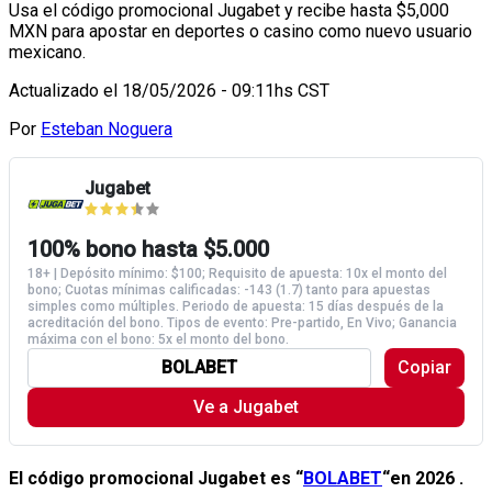
Usa el código promocional Jugabet y recibe hasta $5,000
MXN para apostar en deportes o casino como nuevo usuario
mexicano.
Actualizado el
18/05/2026 - 09:11hs CST
Por
Esteban Noguera
El código promocional Jugabet es “
BOLABET
“en 2026 .