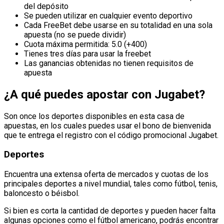
del depósito
Se pueden utilizar en cualquier evento deportivo
Cada FreeBet debe usarse en su totalidad en una sola
apuesta (no se puede dividir)
Cuota máxima permitida: 5.0 (+400)
Tienes tres días para usar la freebet
Las ganancias obtenidas no tienen requisitos de
apuesta
¿A qué puedes apostar con Jugabet?
Son once los deportes disponibles en esta casa de
apuestas, en los cuales puedes usar el bono de bienvenida
que te entrega el registro con el código promocional Jugabet.
Deportes
Encuentra una extensa oferta de mercados y cuotas de los
principales deportes a nivel mundial, tales como fútbol, tenis,
baloncesto o béisbol.
Si bien es corta la cantidad de deportes y pueden hacer falta
algunas opciones como el fútbol americano, podrás encontrar