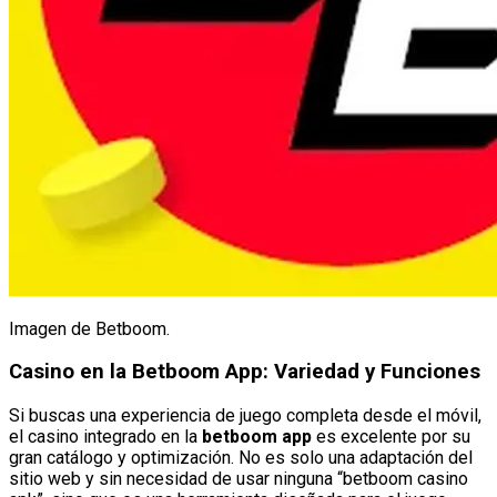
Imagen de Betboom.
Casino en la Betboom App: Variedad y Funciones
Si buscas una experiencia de juego completa desde el móvil,
el casino integrado en la
betboom app
es excelente por su
gran catálogo y optimización. No es solo una adaptación del
sitio web y sin necesidad de usar ninguna “betboom casino