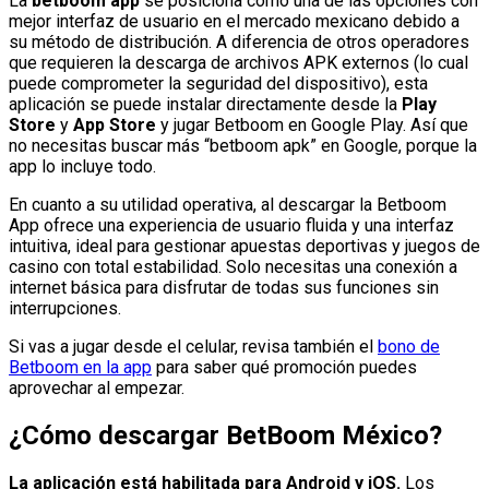
La
betboom app
se posiciona como una de las opciones con
mejor interfaz de usuario en el mercado mexicano debido a
su método de distribución. A diferencia de otros operadores
que requieren la descarga de archivos APK externos (lo cual
puede comprometer la seguridad del dispositivo), esta
aplicación se puede instalar directamente desde la
Play
Store
y
App Store
y jugar Betboom en Google Play. Así que
no necesitas buscar más “betboom apk” en Google, porque la
app lo incluye todo.
En cuanto a su utilidad operativa, al descargar la Betboom
App ofrece una experiencia de usuario fluida y una interfaz
intuitiva, ideal para gestionar apuestas deportivas y juegos de
casino con total estabilidad. Solo necesitas una conexión a
internet básica para disfrutar de todas sus funciones sin
interrupciones.
Si vas a jugar desde el celular, revisa también el
bono de
Betboom en la app
para saber qué promoción puedes
aprovechar al empezar.
¿Cómo descargar BetBoom México?
La aplicación está habilitada para Android y iOS.
Los