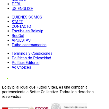
PERU
US ENGLISH
QUIENES SOMOS
STAFF
CONTACTO
Escribe en Bolavip
RedGol
APUESTAS
Futbolcentroamerica
Términos y Condiciones
Políticas de Privacidad
Política Editorial
Ad Choices
Bolavip, al igual que Futbol Sites, es una compañía
perteneciente a Better Collective. Todos los derechos
reservados