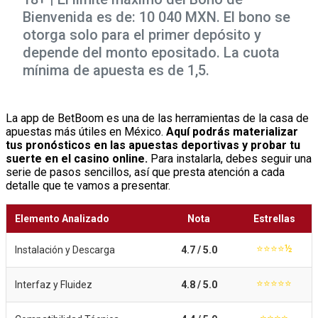
La app de BetBoom es una de las herramientas de la casa de
apuestas más útiles en México.
Aquí podrás materializar
tus pronósticos en las apuestas deportivas y probar tu
suerte en el casino online.
Para instalarla, debes seguir una
serie de pasos sencillos, así que presta atención a cada
detalle que te vamos a presentar.
Elemento Analizado
Nota
Estrellas
⭐⭐⭐⭐½
Instalación y Descarga
4.7 / 5.0
⭐⭐⭐⭐⭐
Interfaz y Fluidez
4.8 / 5.0