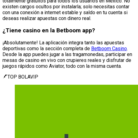
totalmente gratuitos para todos los usuarios en México. No
existen cargos ocultos por instalarla; solo necesitas contar
con una conexión a internet estable y saldo en tu cuenta si
deseas realizar apuestas con dinero real.
¿Tiene casino en la Betboom app?
¡Absolutamente! La aplicación integra tanto las apuestas
deportivas como la sección completa de
Betboom Casino
.
Desde la app puedes jugar a las tragamonedas, participar en
mesas de casino en vivo con crupieres reales y disfrutar de
juegos rápidos como Aviator, todo con la misma cuenta.
TOP BOLAVIP