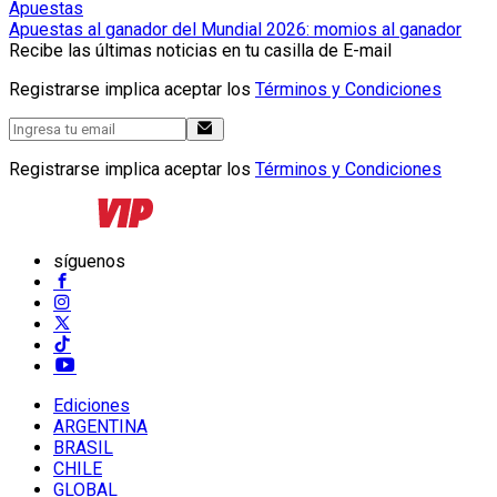
Apuestas
Apuestas al ganador del Mundial 2026: momios al ganador
Recibe las últimas noticias en tu casilla de E-mail
Registrarse implica aceptar los
Términos y Condiciones
Registrarse implica aceptar los
Términos y Condiciones
síguenos
Ediciones
ARGENTINA
BRASIL
CHILE
GLOBAL