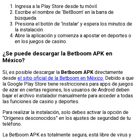
Ingresa a la Play Store desde tu móvil.
Escribe el nombre de ‘BetBoom’ en la barra de
búsqueda.
Presiona el botón de ‘Instalar’ y espera los minutos de
la instalación.
Abre la aplicación y comienza a apostar en deportes o
en los juegos de casino.
¿Se puede descargar la Betboom APK en
México?
Sí, es posible descargar la
Betboom APK
directamente
desde
el sitio oficial de la Betboom en México.
Debido a que
la Google Play Store tiene restricciones para apps de juegos
de azar en ciertas regiones, los usuarios de Android deben
bajar el archivo instalador manualmente para acceder a todas
las funciones de casino y deportes.
Para realizar la instalación, solo debes activar la opción de
“Orígenes desconocidos” en los ajustes de seguridad de tu
teléfono.
La Betboom APK es totalmente segura, está libre de virus y