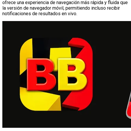
ofrece una experiencia de navegación más rápida y fluida que
la versión de navegador móvil, permitiendo incluso recibir
notificaciones de resultados en vivo.