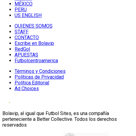
MÉXICO
PERU
US ENGLISH
QUIENES SOMOS
STAFF
CONTACTO
Escribe en Bolavip
RedGol
APUESTAS
Futbolcentroamerica
Términos y Condiciones
Políticas de Privacidad
Política Editorial
Ad Choices
Bolavip, al igual que Futbol Sites, es una compañía
perteneciente a Better Collective. Todos los derechos
reservados