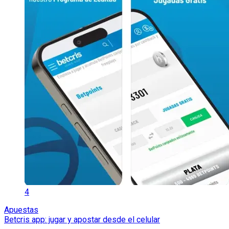
4
Apuestas
Betcris app: jugar y apostar desde el celular