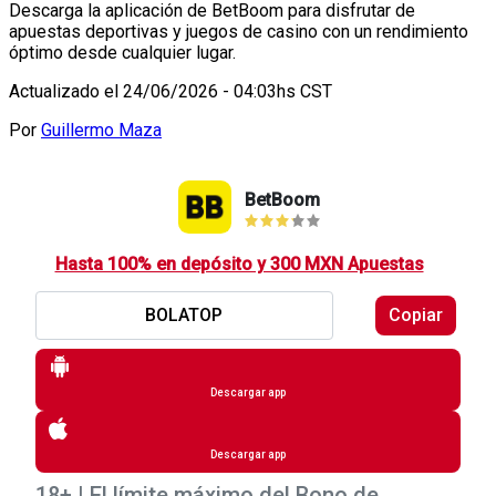
Descarga la aplicación de BetBoom para disfrutar de
apuestas deportivas y juegos de casino con un rendimiento
óptimo desde cualquier lugar.
Actualizado el
24/06/2026 - 04:03hs CST
Por
Guillermo Maza