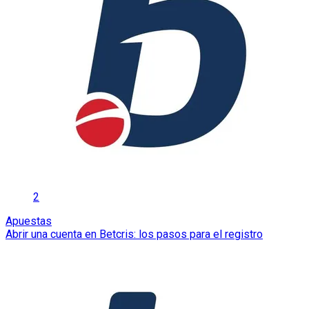
2
Apuestas
Abrir una cuenta en Betcris: los pasos para el registro