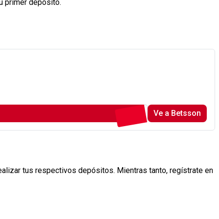
u primer depósito.
alizar tus respectivos depósitos. Mientras tanto, regístrate en