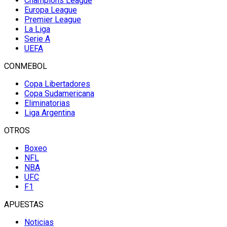
Champions League
Europa League
Premier League
La Liga
Serie A
UEFA
CONMEBOL
Copa Libertadores
Copa Sudamericana
Eliminatorias
Liga Argentina
OTROS
Boxeo
NFL
NBA
UFC
F1
APUESTAS
Noticias