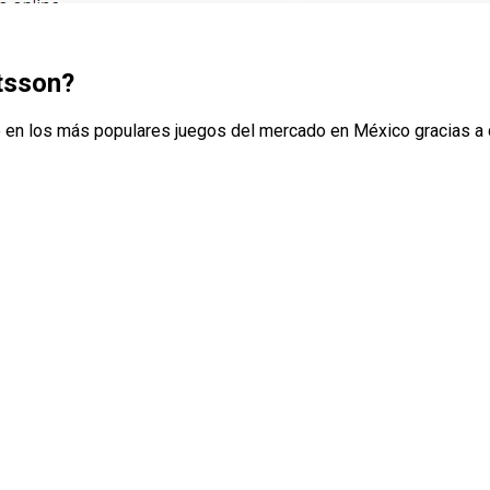
etsson?
o en los más populares juegos del mercado en México gracias a