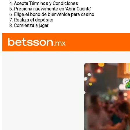
Acepta Términos y Condiciones
Presiona nuevamente en ‘Abrir Cuenta’
Elige el bono de bienvenida para casino
Realiza el depósito
Comienza a jugar