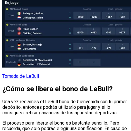
Tomada de LeBull
¿Cómo se libera el bono de LeBull?
Una vez reclames el LeBull bono de bienvenida con tu primer
depósito, entonces podrás utilizarlo para jugar y si lo
consigues, retirar ganancias de tus apuestas deportivas.
El proceso para liberar el bono es bastante sencillo. Pero
recuerda, que solo podrás elegir una bonificación. En caso de