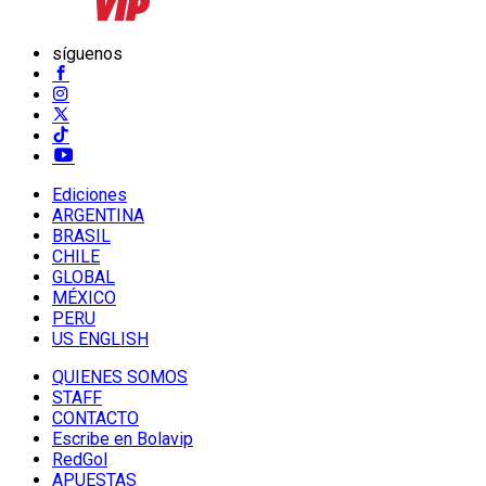
síguenos
Ediciones
ARGENTINA
BRASIL
CHILE
GLOBAL
MÉXICO
PERU
US ENGLISH
QUIENES SOMOS
STAFF
CONTACTO
Escribe en Bolavip
RedGol
APUESTAS