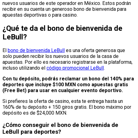
nuevos usuarios de este operador en México. Estos podrán
recibir en su cuenta un generoso bono de bienvenida para
apuestas deportivas o para casino.
¿Qué te da el bono de bienvenida de
LeBull?
El
bono de bienvenida LeBull
es una oferta generosa que
solo pueden recibir los nuevos usuarios de la casa de
apuestas. Por ello es necesario registrarse en la plataforma,
incluso utilizando el
código promocional LeBull
.
Con tu depósito, podrás reclamar un bono del 140% para
deportes que incluye $100 MXN como apuestas gratis
(Free Bet) para usar en cualquier evento deportivo.
Si prefieres la oferta de casino, esta te entrega hasta un
160% de tu depósito + 150 giros gratis. El bono máximo por
depósito es de $24,000 MXN.
¿Cómo conseguir el bono de bienvenida de
LeBull para deportes?