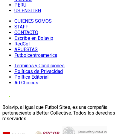
PERU
US ENGLISH
QUIENES SOMOS
STAFF
CONTACTO
Escribe en Bolavip
RedGol
APUESTAS
Futbolcentroamerica
Términos y Condiciones
Políticas de Privacidad
Política Editorial
Ad Choices
Bolavip, al igual que Futbol Sites, es una compañía
perteneciente a Better Collective. Todos los derechos
reservados