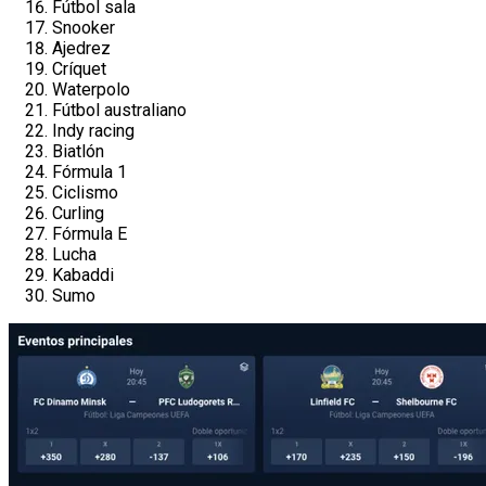
Fútbol sala
Snooker
Ajedrez
Críquet
Waterpolo
Fútbol australiano
Indy racing
Biatlón
Fórmula 1
Ciclismo
Curling
Fórmula E
Lucha
Kabaddi
Sumo