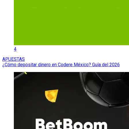
4
APUESTAS
¿Cómo depositar dinero en Codere México? Guía del 2026