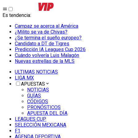
Es tendencia
:
Campaz se acerca al América
¿Milito se va de Chivas?
¿Se termina el sueño europeo?
Candidato a DT de Tigres
Predicción IA Leagues Cup 2026
Cuándo volvería Luis Malagón
Nuevas estrellas de la MLS
ULTIMAS NOTICIAS
LIGA MX
APUESTAS
NOTICIAS
GUÍAS
CÓDIGOS
PRONÓSTICOS
APUESTA DEL DÍA
LEAGUES CUP
SELECCIÓN MEXICANA
F1
AGENDA DEPORTIVA