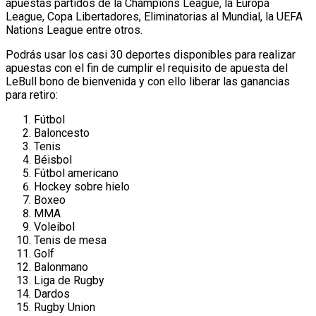
apuestas partidos de la Champions League, la Europa
League, Copa Libertadores, Eliminatorias al Mundial, la UEFA
Nations League entre otros.
Podrás usar los casi 30 deportes disponibles para realizar
apuestas con el fin de cumplir el requisito de apuesta del
LeBull bono de bienvenida y con ello liberar las ganancias
para retiro:
Fútbol
Baloncesto
Tenis
Béisbol
Fútbol americano
Hockey sobre hielo
Boxeo
MMA
Voleibol
Tenis de mesa
Golf
Balonmano
Liga de Rugby
Dardos
Rugby Union