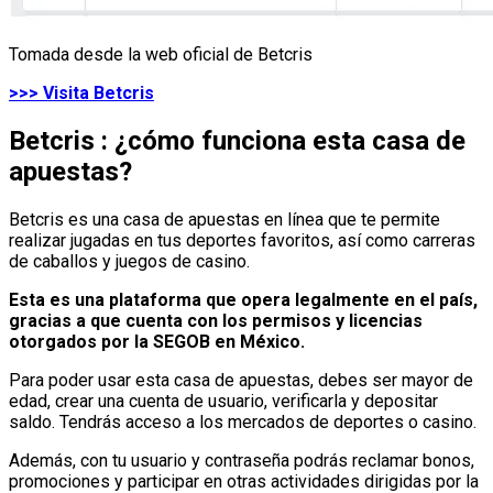
Tomada desde la web oficial de Betcris
>>> Visita Betcris
Betcris : ¿cómo funciona esta casa de
apuestas?
Betcris es una casa de apuestas en línea que te permite
realizar jugadas en tus deportes favoritos, así como carreras
de caballos y juegos de casino.
Esta es una plataforma que opera legalmente en el país,
gracias a que cuenta con los permisos y licencias
otorgados por la SEGOB en México.
Para poder usar esta casa de apuestas, debes ser mayor de
edad, crear una cuenta de usuario, verificarla y depositar
saldo. Tendrás acceso a los mercados de deportes o casino.
Además, con tu usuario y contraseña podrás reclamar bonos,
promociones y participar en otras actividades dirigidas por la