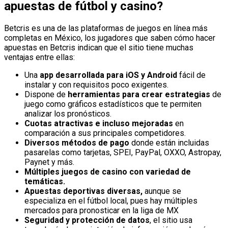
apuestas de fútbol y casino?
Betcris es una de las plataformas de juegos en línea más
completas en México, los jugadores que saben cómo hacer
apuestas en Betcris indican que el sitio tiene muchas
ventajas entre ellas:
Una
app desarrollada para iOS y Android
fácil de
instalar y con requisitos poco exigentes.
Dispone de
herramientas para crear estrategias
de
juego como gráficos estadísticos que te permiten
analizar los pronósticos.
Cuotas atractivas e incluso mejoradas
en
comparación a sus principales competidores.
Diversos métodos de pago
donde están incluidas
pasarelas como tarjetas, SPEI, PayPal, OXXO, Astropay,
Paynet y más.
Múltiples juegos de casino con variedad de
temáticas.
Apuestas deportivas diversas,
aunque se
especializa en el fútbol local, pues hay múltiples
mercados para pronosticar en la liga de MX
Seguridad y protección de datos
, el sitio usa