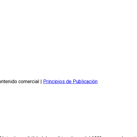
ontenido comercial |
Principios de Publicación