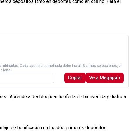
imeros depósitos tanto en deportes como en casino. Para el
es. Aprende a desbloquear tu oferta de bienvenida y disfruta
ntaje de bonificación en tus dos primeros depósitos.