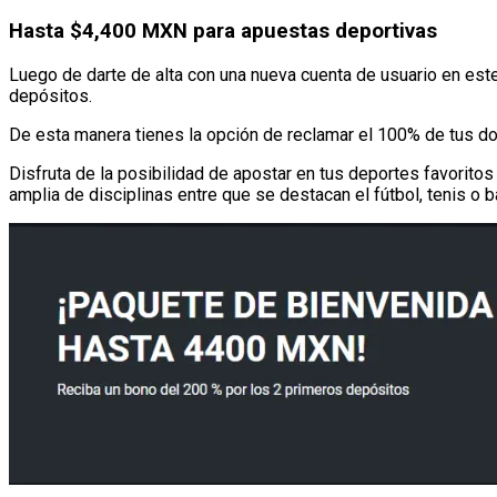
Hasta $4,400 MXN para apuestas deportivas
Luego de darte de alta con una nueva cuenta de usuario en es
depósitos.
De esta manera tienes la opción de reclamar el 100% de tus do
Disfruta de la posibilidad de apostar en tus deportes favorito
amplia de disciplinas entre que se destacan el fútbol, tenis o 