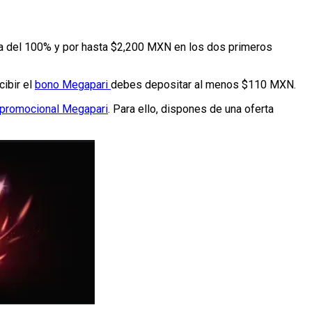
da del 100% y por hasta $2,200 MXN en los dos primeros
cibir el
bono Megapari
debes depositar al menos $110 MXN.
 promocional Megapari
. Para ello, dispones de una oferta