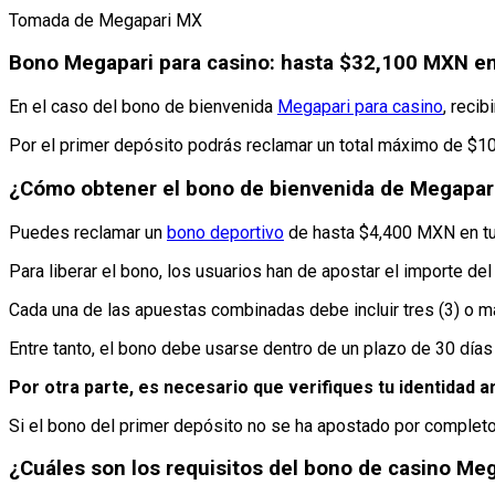
Tomada de Megapari MX
Bono Megapari para casino: hasta $32,100 MXN en
En el caso del bono de bienvenida
Megapari para casino
, reci
Por el primer depósito podrás reclamar un total máximo de $10
¿Cómo obtener el bono de bienvenida de Megapari
Puedes reclamar un
bono deportivo
de hasta $4,400 MXN en tu
Para liberar el bono, los usuarios han de apostar el importe d
Cada una de las apuestas combinadas debe incluir tres (3) o 
Entre tanto, el bono debe usarse dentro de un plazo de 30 días
Por otra parte, es necesario que verifiques tu identidad a
Si el bono del primer depósito no se ha apostado por completo
¿Cuáles son los requisitos del bono de casino Me