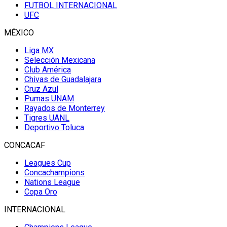
FUTBOL INTERNACIONAL
UFC
MÉXICO
Liga MX
Selección Mexicana
Club América
Chivas de Guadalajara
Cruz Azul
Pumas UNAM
Rayados de Monterrey
Tigres UANL
Deportivo Toluca
CONCACAF
Leagues Cup
Concachampions
Nations League
Copa Oro
INTERNACIONAL