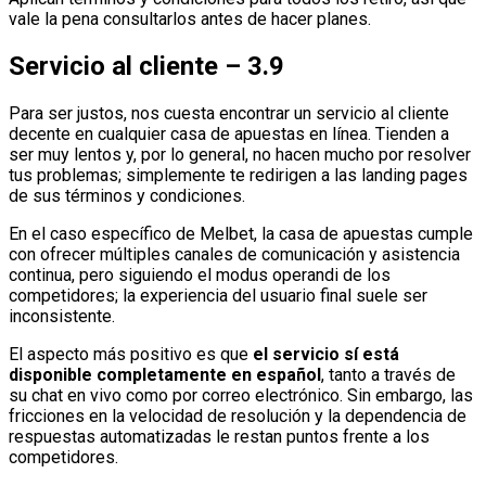
vale la pena consultarlos antes de hacer planes.
Servicio al cliente – 3.9
Para ser justos, nos cuesta encontrar un servicio al cliente
decente en cualquier casa de apuestas en línea. Tienden a
ser muy lentos y, por lo general, no hacen mucho por resolver
tus problemas; simplemente te redirigen a las landing pages
de sus términos y condiciones.
En el caso específico de Melbet, la casa de apuestas cumple
con ofrecer múltiples canales de comunicación y asistencia
continua, pero siguiendo el modus operandi de los
competidores; la experiencia del usuario final suele ser
inconsistente.
El aspecto más positivo es que
el servicio sí está
disponible completamente en español
, tanto a través de
su chat en vivo como por correo electrónico. Sin embargo, las
fricciones en la velocidad de resolución y la dependencia de
respuestas automatizadas le restan puntos frente a los
competidores.