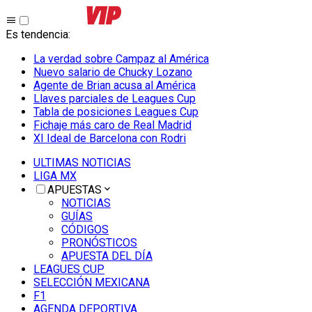
Es tendencia
:
La verdad sobre Campaz al América
Nuevo salario de Chucky Lozano
Agente de Brian acusa al América
Llaves parciales de Leagues Cup
Tabla de posiciones Leagues Cup
Fichaje más caro de Real Madrid
XI Ideal de Barcelona con Rodri
ULTIMAS NOTICIAS
LIGA MX
APUESTAS
NOTICIAS
GUÍAS
CÓDIGOS
PRONÓSTICOS
APUESTA DEL DÍA
LEAGUES CUP
SELECCIÓN MEXICANA
F1
AGENDA DEPORTIVA