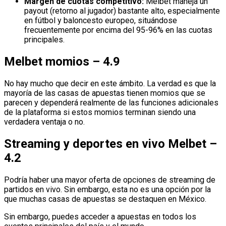
Margen de cuotas competitivo:
Melbet maneja un
payout (retorno al jugador) bastante alto, especialmente
en fútbol y baloncesto europeo, situándose
frecuentemente por encima del 95-96% en las cuotas
principales.
Melbet momios – 4.9
No hay mucho que decir en este ámbito. La verdad es que la
mayoría de las casas de apuestas tienen momios que se
parecen y dependerá realmente de las funciones adicionales
de la plataforma si estos momios terminan siendo una
verdadera ventaja o no.
Streaming y deportes en vivo Melbet –
4.2
Podría haber una mayor oferta de opciones de streaming de
partidos en vivo. Sin embargo, esta no es una opción por la
que muchas casas de apuestas se destaquen en México.
Sin embargo, puedes acceder a apuestas en todos los