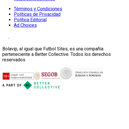
Términos y Condiciones
Políticas de Privacidad
Política Editorial
Ad Choices
Bolavip, al igual que Futbol Sites, es una compañía
perteneciente a Better Collective. Todos los derechos
reservados