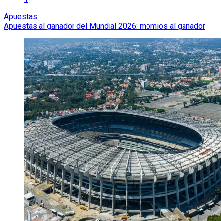
Apuestas
Apuestas al ganador del Mundial 2026: momios al ganador