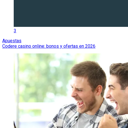
3
Apuestas
Codere casino online: bonos y ofertas en 2026