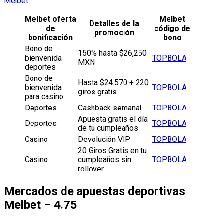
Melbet
.
Melbet oferta
Melbet
Detalles de la
de
código de
promoción
bonificación
bono
Bono de
150% hasta $26,250
bienvenida
TOPBOLA
MXN
deportes
Bono de
Hasta $24.570 + 220
bienvenida
TOPBOLA
giros gratis
para casino
Deportes
Cashback semanal
TOPBOLA
Apuesta gratis el día
Deportes
TOPBOLA
de tu cumpleaños
Casino
Devolución VIP
TOPBOLA
20 Giros Gratis en tu
Casino
cumpleaños sin
TOPBOLA
rollover
Mercados de apuestas deportivas
Melbet – 4.75