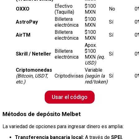
Efectivo
$100
OXXO
No
0
(Taquilla)
MXN
Billetera
$100
AstroPay
Sí
0
electrónica
MXN
Billetera
$100
AirTM
Sí
0
electrónica
MXN
Apox.
Billetera
$100
Skrill / Neteller
Sí
0
electrónica
MXN
(eq.
USD)
Criptomonedas
Variable
(Bitcoin, USDT,
Criptodivisas
(según la
Sí
0
etc.)
red/token)
Métodos de depósito Melbet
La variedad de opciones para ingresar dinero es amplia:
Transferencia bancaria local:
A través de
SPEI
,