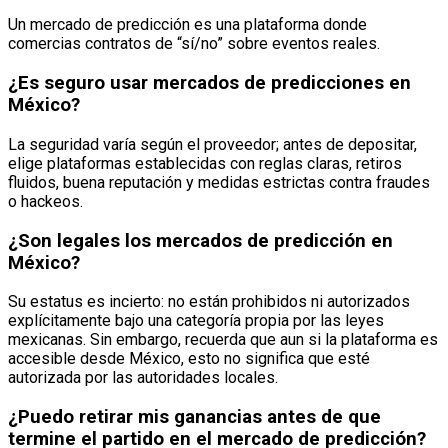
Un mercado de predicción es una plataforma donde
comercias contratos de “sí/no” sobre eventos reales.
¿Es seguro usar mercados de predicciones en
México?
La seguridad varía según el proveedor; antes de depositar,
elige plataformas establecidas con reglas claras, retiros
fluidos, buena reputación y medidas estrictas contra fraudes
o hackeos.
¿Son legales los mercados de predicción en
México?
Su estatus es incierto: no están prohibidos ni autorizados
explícitamente bajo una categoría propia por las leyes
mexicanas. Sin embargo, recuerda que aun si la plataforma es
accesible desde México, esto no significa que esté
autorizada por las autoridades locales.
¿Puedo retirar mis ganancias antes de que
termine el partido en el mercado de predicción?