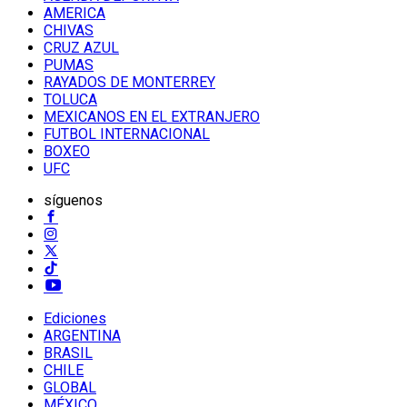
AMERICA
CHIVAS
CRUZ AZUL
PUMAS
RAYADOS DE MONTERREY
TOLUCA
MEXICANOS EN EL EXTRANJERO
FUTBOL INTERNACIONAL
BOXEO
UFC
síguenos
Ediciones
ARGENTINA
BRASIL
CHILE
GLOBAL
MÉXICO