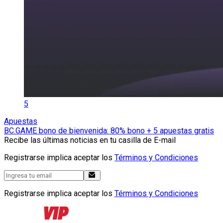
5
Apuestas
BC.GAME bono de bienvenida: 80% bono + 5 apuestas gratis
Recibe las últimas noticias en tu casilla de E-mail
Registrarse implica aceptar los
Términos y Condiciones
Registrarse implica aceptar los
Términos y Condiciones