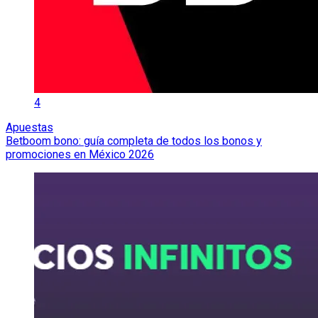
4
Apuestas
Betboom bono: guía completa de todos los bonos y
promociones en México 2026