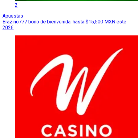
2
Apuestas
Brazino777 bono de bienvenida: hasta $15,500 MXN este
2026