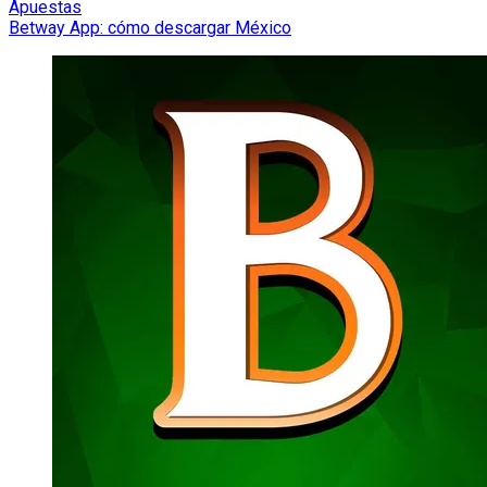
Apuestas
Betway App: cómo descargar México